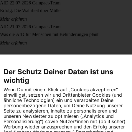
AfD
22.07.2026
Campact-Team
Erfolg: Die Wahrheit über Müller
Mehr erfahren
AfD
21.07.2026
Campact-Team
Was die AfD für Menschen mit Behinderungen plant
Mehr erfahren
Der Schutz Deiner Daten ist uns
wichtig
Wenn Du mit einem Klick auf „Cookies akzeptieren“
Dein Engagement macht den Unterschied. Schließe Dich 4,5
einwilligst, setzen wir und Drittanbieter Cookies (und
Millionen Menschen an.
ähnliche Technologien) ein und verarbeiten Deine
personenbezogene Daten, um Deine Nutzung unserer
Seite zu analysieren, Inhalte zu personalisieren und
Newsletter bestellen
unseren Newsletter zu optimieren („Analytics und
Personalisierung“) sowie Nutzer*innen mit (politischer)
Werbung wieder anzusprechen und den Erfolg unserer