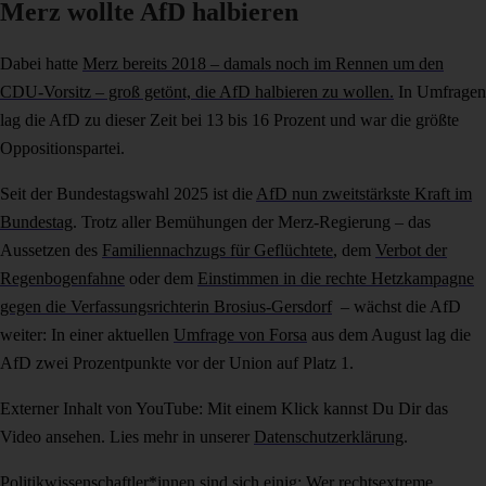
Merz wollte AfD halbieren
Dabei hatte
Merz bereits 2018 – damals noch im Rennen um den
CDU-Vorsitz – groß getönt, die AfD halbieren zu wollen.
In Umfragen
lag die AfD zu dieser Zeit bei 13 bis 16 Prozent und war die größte
Oppositionspartei.
Seit der Bundestagswahl 2025 ist die
AfD nun zweitstärkste Kraft im
Bundestag
. Trotz aller Bemühungen der Merz-Regierung – das
Aussetzen des
Familiennachzugs für Geflüchtete
, dem
Verbot der
Regenbogenfahne
oder dem
Einstimmen in die rechte Hetzkampagne
gegen die Verfassungsrichterin Brosius-Gersdorf
– wächst die AfD
weiter: In einer aktuellen
Umfrage von Forsa
aus dem August lag die
AfD zwei Prozentpunkte vor der Union auf Platz 1.
Externer Inhalt von YouTube: Mit einem Klick kannst Du Dir das
Video ansehen. Lies mehr in unserer
Datenschutzerklärung
.
Politikwissenschaftler*innen sind sich einig: Wer rechtsextreme