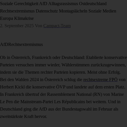
Soziale Gerechtigkeit
AfD
Alltagsrassismus
Ostdeutschland
Rechtsextremismus
Datenschutz
Montagslächeln
Soziale Medien
Europa
Klimakrise
2. September 2025
Von
Campact-Team
AfD
Rechtsextremismus
Ob in Österreich, Frankreich oder Deutschland: Etablierte konservative
Parteien versuchen immer wieder, Wählerstimmen zurückzugewinnen,
indem sie die Themen rechter Parteien kopieren. Meist ohne Erfolg.
Bei den Wahlen 2024 in Österreich schlug die
rechtsextreme FPÖ
von
Herbert Kickl die konservative ÖVP und landete auf dem ersten Platz.
In Frankreich übertraf der Rassemblement National (RN) von Marine
Le Pen die Mainstream-Partei Les Républicains bei weitem. Und in
Deutschland ging die AfD aus der Bundestagswahl im Februar als
zweitstärkste Kraft hervor.