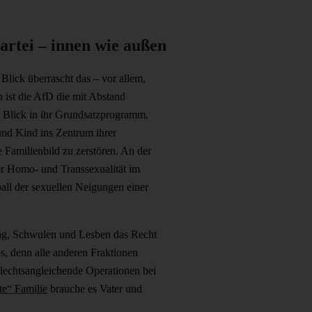
artei – innen wie außen
Blick überrascht das – vor allem,
h ist die AfD die mit Abstand
n Blick in ihr Grundsatzprogramm.
 und Kind ins Zentrum ihrer
e Familienbild zu zerstören. An der
er Homo- und Transsexualität im
ball der sexuellen Neigungen einer
rag, Schwulen und Lesben das Recht
s, denn alle anderen Fraktionen
lechtsangleichende Operationen bei
te“ Familie
brauche es Vater und