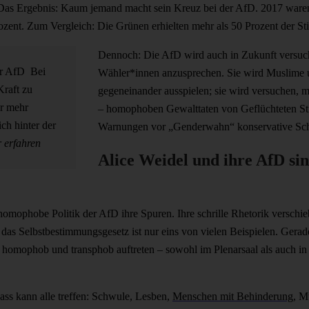
as Ergebnis: Kaum jemand macht sein Kreuz bei der AfD. 2017 waren 
ozent. Zum Vergleich: Die Grünen erhielten mehr als 50 Prozent der S
Dennoch: Die AfD wird auch in Zukunft versuch
der AfD
Bei
Wähler*innen anzusprechen. Sie wird Muslime
Kraft zu
gegeneinander ausspielen; sie wird versuchen, mi
r mehr
– homophoben Gewalttaten von Geflüchteten St
ch hinter der
Warnungen vor „Genderwahn“ konservative Sch
 erfahren
Alice Weidel und ihre AfD sin
homophobe Politik der AfD ihre Spuren. Ihre schrille Rhetorik verschieb
 das Selbstbestimmungsgesetz ist nur eins von vielen Beispielen. Gerad
n homophob und transphob auftreten – sowohl im Plenarsaal als auch in 
Hass kann alle treffen: Schwule, Lesben,
Menschen mit Behinderung
, M