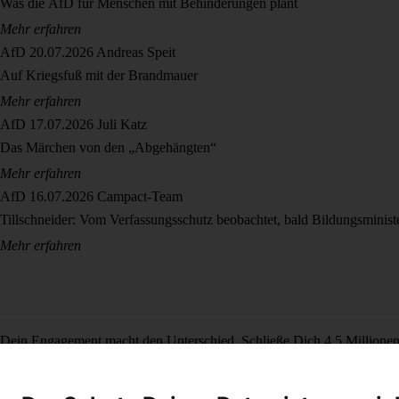
Was die AfD für Menschen mit Behinderungen plant
Mehr erfahren
AfD
20.07.2026
Andreas Speit
Auf Kriegsfuß mit der Brandmauer
Mehr erfahren
AfD
17.07.2026
Juli Katz
Das Märchen von den „Abgehängten“
Mehr erfahren
AfD
16.07.2026
Campact-Team
Tillschneider: Vom Verfassungsschutz beobachtet, bald Bildungsminist
Mehr erfahren
Dein Engagement macht den Unterschied. Schließe Dich 4,5 Millione
Newsletter bestellen