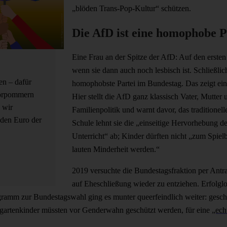
„blöden Trans-Pop-Kultur“ schützen.
Die AfD ist eine homophobe P
Eine Frau an der Spitze der AfD: Auf den ersten 
wenn sie dann auch noch lesbisch ist. Schließlic
en – dafür
homophobste Partei im Bundestag. Das zeigt ei
Vorpommern
Hier stellt die AfD ganz klassisch Vater, Mutter
 wir
Familienpolitik und warnt davor, das traditionell
den Euro der
Schule lehnt sie die „einseitige Hervorhebung d
Unterricht“ ab; Kinder dürften nicht „zum Spiel
lauten Minderheit werden.“
2019 versuchte die Bundestagsfraktion per Ant
auf Eheschließung wieder zu entziehen. Erfolglo
ramm zur Bundestagswahl ging es munter queerfeindlich weiter: gesch
gartenkinder müssten vor Genderwahn geschützt werden, für eine
„ech