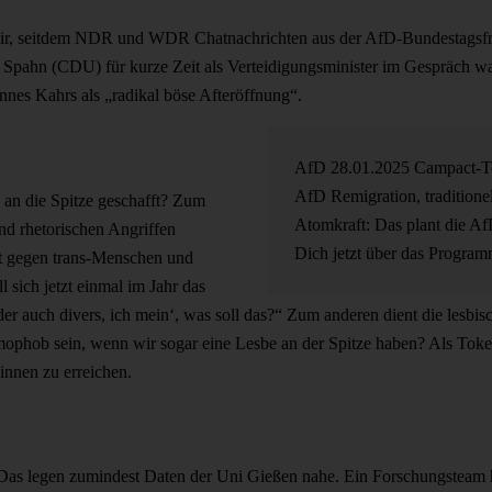
 wir, seitdem NDR und WDR Chatnachrichten aus der AfD-Bundestagsfrak
ens Spahn (CDU) für kurze Zeit als Verteidigungsminister im Gespräch
annes Kahrs als „radikal böse Afteröffnung“.
AfD
28.01.2025
Campact-
AfD
Remigration, traditione
 an die Spitze geschafft? Zum
Atomkraft: Das plant die Af
 und rhetorischen Angriffen
Dich jetzt über das Progra
zt gegen trans-Menschen und
 sich jetzt einmal im Jahr das
r auch divers, ich mein‘, was soll das?“ Zum anderen dient die lesbi
phob sein, wenn wir sogar eine Lesbe an der Spitze haben? Als Token o
innen zu erreichen.
ht. Das legen zumindest Daten der Uni Gießen nahe. Ein Forschungstea