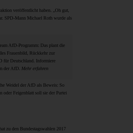
tion veröffentlicht haben. „Oh gut,
 war. SPD-Mann Michael Roth wurde als
Team
AfD-Programm: Das plant die
lles Frauenbild, Rückkehr zur
D für Deutschland. Informiere
mm der AfD.
Mehr erfahren
sche Weidel der AfD als Beweis: So
der Feigenblatt soll sie der Partei
m hat zu den Bundestagswahlen 2017