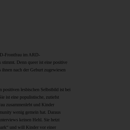
 AfD-Frontfrau im ARD-
s stimmt. Denn queer ist eine positive
as ihnen nach der Geburt zugewiesen
m positiven lesbischen Selbstbild ist bei
e ist eine populistische, zutiefst
 Frau zusammenlebt und Kinder
munity wenig gemein hat. Daraus
nterviews keinen Hehl. Sie hetzt
rk“ und will Kinder vor einer