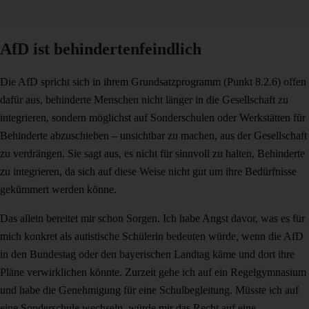
AfD ist behindertenfeindlich
Die AfD spricht sich in ihrem Grundsatzprogramm (Punkt 8.2.6) offen
dafür aus, behinderte Menschen nicht länger in die Gesellschaft zu
integrieren, sondern möglichst auf Sonderschulen oder Werkstätten für
Behinderte abzuschieben – unsichtbar zu machen, aus der Gesellschaft
zu verdrängen. Sie sagt aus, es nicht für sinnvoll zu halten, Behinderte
zu integrieren, da sich auf diese Weise nicht gut um ihre Bedürfnisse
gekümmert werden könne.
Das allein bereitet mir schon Sorgen. Ich habe Angst davor, was es für
mich konkret als autistische Schülerin bedeuten würde, wenn die AfD
in den Bundestag oder den bayerischen Landtag käme und dort ihre
Pläne verwirklichen könnte. Zurzeit gehe ich auf ein Regelgymnasium
und habe die Genehmigung für eine Schulbegleitung. Müsste ich auf
eine Sonderschule wechseln, würde mir das Recht auf eine