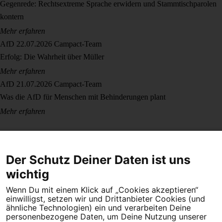
Gegenrede: Rechtsextreme Sprache erwidern und Stammtischparolen
kontern
Mehr erfahren
AfD
22.07.2026
Campact-Team
Erfolg: Die Wahrheit über Müller
Mehr erfahren
AfD
21.07.2026
Campact-Team
Was die AfD für Menschen mit Behinderungen plant
Mehr erfahren
Der Schutz Deiner Daten ist uns
wichtig
Wenn Du mit einem Klick auf „Cookies akzeptieren“
Dein Engagement macht den Unterschied. Schließe Dich 4,5
einwilligst, setzen wir und Drittanbieter Cookies (und
Millionen Menschen an.
ähnliche Technologien) ein und verarbeiten Deine
personenbezogene Daten, um Deine Nutzung unserer