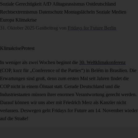
Soziale Gerechtigkeit
AfD
Alltagsrassismus
Ostdeutschland
Rechtsextremismus
Datenschutz
Montagslächeln
Soziale Medien
Europa
Klimakrise
31. Oktober 2025
Gastbeitrag von
Fridays for Future Berlin
Klimakrise
Protest
In weniger als zwei Wochen beginnt die
30. Weltklimakonferenz
(COP, kurz für „Conference of the Parties“) in Belém in Brasilien. Die
Erwartungen sind groß, denn zum ersten Mal seit Jahren findet die
COP nicht in einem Ölstaat statt. Gerade Deutschland und die
Industriestaaten müssen ihrer enormen Verantwortung gerecht werden.
Darauf können wir uns aber mit Friedrich Merz als Kanzler nicht
verlassen. Deswegen geht Fridays for Future am 14. November wieder
auf die Straße!