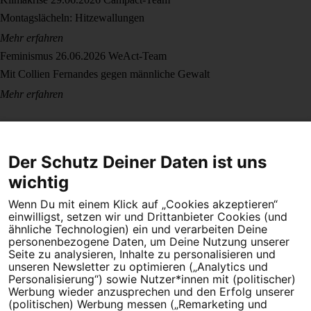
Montagslächeln: Hitzewallungen
Mehr erfahren
Feminismus
26.06.2026
WeAct-Team
Mit Collien Fernandes gegen männliche Gewalt
Mehr erfahren
Der Schutz Deiner Daten ist uns
wichtig
Wenn Du mit einem Klick auf „Cookies akzeptieren“
Dein Engagement macht den Unterschied. Schließe Dich 4,5
einwilligst, setzen wir und Drittanbieter Cookies (und
Millionen Menschen an.
ähnliche Technologien) ein und verarbeiten Deine
personenbezogene Daten, um Deine Nutzung unserer
Seite zu analysieren, Inhalte zu personalisieren und
Newsletter bestellen
unseren Newsletter zu optimieren („Analytics und
Personalisierung“) sowie Nutzer*innen mit (politischer)
Werbung wieder anzusprechen und den Erfolg unserer
(politischen) Werbung messen („Remarketing und