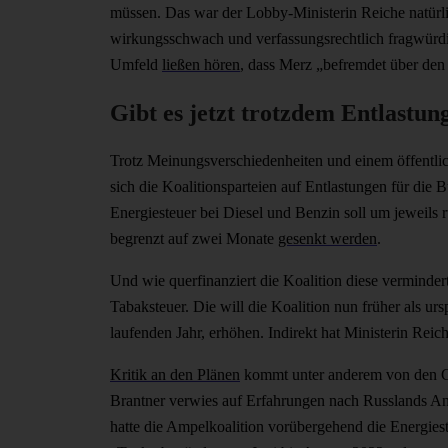
müssen. Das war der Lobby-Ministerin Reiche natürl
wirkungsschwach und verfassungsrechtlich fragwürdi
Umfeld
ließen hören
, dass Merz „befremdet über den
Gibt es jetzt trotzdem Entlastun
Trotz Meinungsverschiedenheiten und einem öffentlic
sich die Koalitionsparteien auf Entlastungen für die 
Energiesteuer bei Diesel und Benzin soll um jeweils r
begrenzt auf zwei Monate
gesenkt werden
.
Und wie querfinanziert die Koalition diese verminde
Tabaksteuer. Die will die Koalition nun früher als urs
laufenden Jahr, erhöhen. Indirekt hat Ministerin Rei
Kritik an den Plänen
kommt unter anderem von den Gr
Brantner verwies auf Erfahrungen nach Russlands Ang
hatte die Ampelkoalition vorübergehend die Energiest