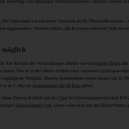
r ein Vorschlag vom damaligen Wirtschaftsminister Christian Lindner 
„Der Tankrabatt war ein teures Geschenk an die Mineralölkonzerne – n
hen angekommen. Vielmehr hätten „die Konzerne relevante Teile davon
 möglich
cht. Ein Resultat der Verhandlungen damals war das
9-Euro-Ticket
, das
te haben. Das ist in den Jahren seitdem zwar sukzessive teurer geworde
d zugängliche Mobilität. Manche Bundesländer bauen darauf auf: In NR
l es ab 1. Mai ein
Seniorenticket für 49 Euro
geben.
 Anna-Theresa Korbutt und der
Chef
der Eisenbahngewerkschaft EVG M
ünstiger!
Litauen macht’s vor.
Damit wäre nicht nur den Bürger*innen 