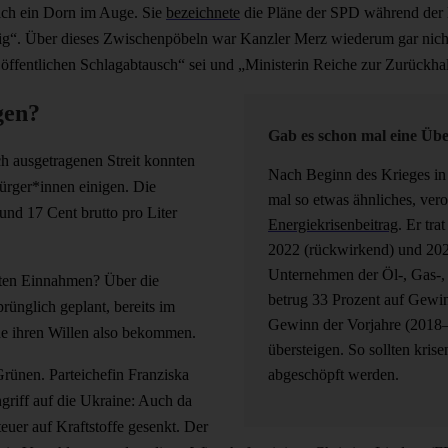
ich ein Dorn im Auge. Sie
bezeichnete
die Pläne der SPD während der l
g“. Über dieses Zwischenpöbeln war Kanzler Merz wiederum gar nicht 
 öffentlichen Schlagabtausch“ sei und „Ministerin Reiche zur Zurückh
gen?
Gab es schon mal eine Üb
h ausgetragenen Streit konnten
Nach Beginn des Krieges in
Bürger*innen einigen. Die
mal so etwas ähnliches, ve
und 17 Cent brutto pro Liter
Energiekrisenbeitrag
. Er tr
2022 (rückwirkend) und 2023
Unternehmen der Öl-, Gas-, 
rten Einnahmen? Über die
betrug 33 Prozent auf Gewin
prünglich geplant, bereits im
Gewinn der Vorjahre (2018–
che ihren Willen also bekommen.
übersteigen. So sollten kris
ünen. Parteichefin Franziska
abgeschöpft werden.
riff auf die Ukraine: Auch da
euer auf Kraftstoffe gesenkt. Der