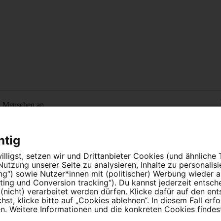
n Menschen an.
htig
lligst, setzen wir und Drittanbieter Cookies (und ähnliche
tzung unserer Seite zu analysieren, Inhalte zu personalis
ung“) sowie Nutzer*innen mit (politischer) Werbung wieder
ing und Conversion tracking“). Du kannst jederzeit entsch
nicht) verarbeitet werden dürfen. Klicke dafür auf den en
instellungen
t, klicke bitte auf „Cookies ablehnen“. In diesem Fall erfo
 Weitere Informationen und die konkreten Cookies findest