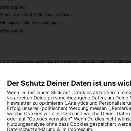
Mehr erfahren
Klimakrise
29.06.2026
Campact-Team
Montagslächeln: Hitzewallungen
Mehr erfahren
Dein Engagement macht den Unterschied. Schließe Dich 4,5 Millione
Newsletter bestellen
Der Schutz Deiner Daten ist uns wic
Wenn Du mit einem Klick auf „Cookies akzeptieren“ einwi
verarbeiten Deine personenbezogene Daten, um Deine Nu
Newsletter zu optimieren („Analytics und Personalisier
Erfolg unserer (politischen) Werbung messen („Remarket
welche Cookies wir einsetzen und welche Deiner Daten (
Newsletter
Hilfe und FAQ
Kontakt
Datenschutz
Impressum
Cookie E
oder auf “Cookies verwalten”. Wenn Du dies nicht wünschs
Nutzungsanalyse ohne dass Cookies gespeichert werden.
Datenschutzerklärung
& im
Impressum
.