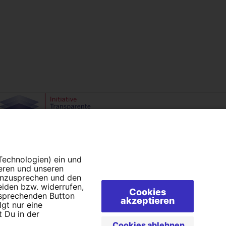
Campact e.V.
IBAN DE95 2‍5‍1‍2 0‍5‍1‍0 6‍9‍8‍0 0‍0‍0‍0 0‍0
 Technologien) ein und
SozialBank
ieren und unseren
 anzusprechen und den
Direkt online spenden
eiden bzw. widerrufen,
Cookies
tsprechenden Button
akzeptieren
lgt nur eine
 Du in der
Cookies ablehnen