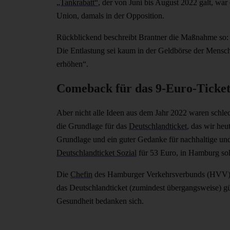
„Tankrabatt“
, der von Juni bis August 2022 galt, wa
Union, damals in der Opposition.
Rückblickend beschreibt Brantner die Maßnahme so: 
Die Entlastung sei kaum in der Geldbörse der Mensc
erhöhen“.
Comeback für das 9-Euro-Ticket
Aber nicht alle Ideen aus dem Jahr 2022 waren schle
die Grundlage für das
Deutschlandticket
, das wir heu
Grundlage und ein guter Gedanke für nachhaltige un
Deutschlandticket Sozial
für 53 Euro, in Hamburg sol
Die
Chefin
des Hamburger Verkehrsverbunds (HVV)
das Deutschlandticket (zumindest übergangsweise) g
Gesundheit bedanken sich.