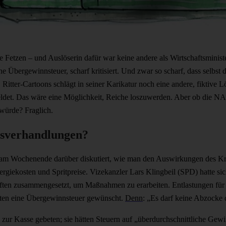
e Fetzen – und Auslöserin dafür war keine andere als Wirtschaftsminist
ne Übergewinnsteuer, scharf kritisiert. Und zwar so scharf, dass selbs
 Ritter-Cartoons schlägt in seiner Karikatur noch eine andere, fiktiv
ldet. Das wäre eine Möglichkeit, Reiche loszuwerden. Aber ob die NA
würde? Fraglich.
nsverhandlungen?
m Wochenende darüber diskutiert, wie man den Auswirkungen des Kr
rgiekosten und Spritpreise. Vizekanzler Lars Klingbeil (SPD) hatte sic
ten zusammengesetzt, um Maßnahmen zu erarbeiten. Entlastungen für d
bsten eine Übergewinnsteuer gewünscht.
Denn
: „Es darf keine Abzocke
zur Kasse gebeten; sie hätten Steuern auf „überdurchschnittliche Gew