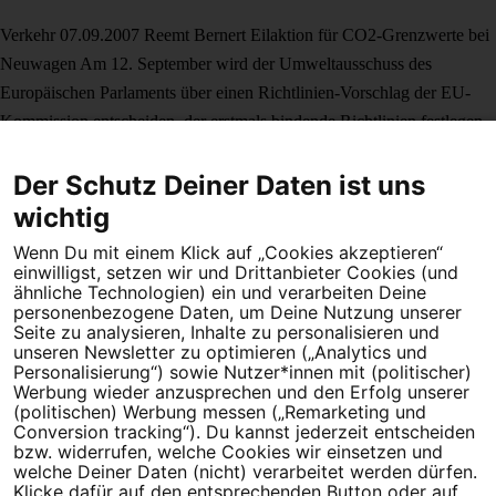
Verkehr
07.09.2007
Reemt Bernert
Eilaktion für CO2-Grenzwerte bei
Neuwagen
Am 12. September wird der Umweltausschuss des
Europäischen Parlaments über einen Richtlinien-Vorschlag der EU-
Kommission entscheiden, der erstmals bindende Richtlinien festlegen
soll: auf 130 g/km bis zum Jahr 2012. Doch die Autoindustrie versucht
Der Schutz Deiner Daten ist uns
nicht nur die Grenzwerte aufzuweichen, sondern auch einen Aufschub
um weitere drei Jahre zu erhalten. Fordern Sie die deutschen
wichtig
Abgeordneten im Umweltausschuss über […]
Mehr erfahren
Wenn Du mit einem Klick auf „Cookies akzeptieren“
einwilligst, setzen wir und Drittanbieter Cookies (und
ähnliche Technologien) ein und verarbeiten Deine
personenbezogene Daten, um Deine Nutzung unserer
Seite zu analysieren, Inhalte zu personalisieren und
unseren Newsletter zu optimieren („Analytics und
Personalisierung“) sowie Nutzer*innen mit (politischer)
Werbung wieder anzusprechen und den Erfolg unserer
(politischen) Werbung messen („Remarketing und
Dein Engagement macht den Unterschied. Schließe Dich 4,5
Conversion tracking“). Du kannst jederzeit entscheiden
Millionen Menschen an.
bzw. widerrufen, welche Cookies wir einsetzen und
welche Deiner Daten (nicht) verarbeitet werden dürfen.
Klicke dafür auf den entsprechenden Button oder auf
Newsletter bestellen