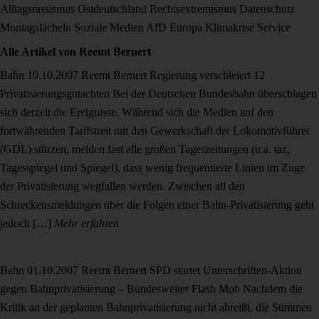
Alltagsrassismus
Ostdeutschland
Rechtsextremismus
Datenschutz
Montagslächeln
Soziale Medien
AfD
Europa
Klimakrise
Service
Alle Artikel von
Reemt Bernert
Bahn
10.10.2007
Reemt Bernert
Regierung verschleiert 12
Privatisierungsgutachten
Bei der Deutschen Bundesbahn überschlagen
sich derzeit die Ereignisse. Während sich die Medien auf den
fortwährenden Tarifstreit mit den Gewerkschaft der Lokomotivführer
(GDL) stürzen, melden fast alle großen Tageszeitungen (u.a. taz,
Tagesspiegel und Spiegel), dass wenig frequentierte Linien im Zuge
der Privatisierung wegfallen werden. Zwischen all den
Schreckensmeldungen über die Folgen einer Bahn-Privatisierung geht
jedoch […]
Mehr erfahren
Bahn
01.10.2007
Reemt Bernert
SPD startet Unterschriften-Aktion
gegen Bahnprivatisierung – Bundesweiter Flash Mob
Nachdem die
Kritik an der geplanten Bahnprivatisierung nicht abreißt, die Stimmen