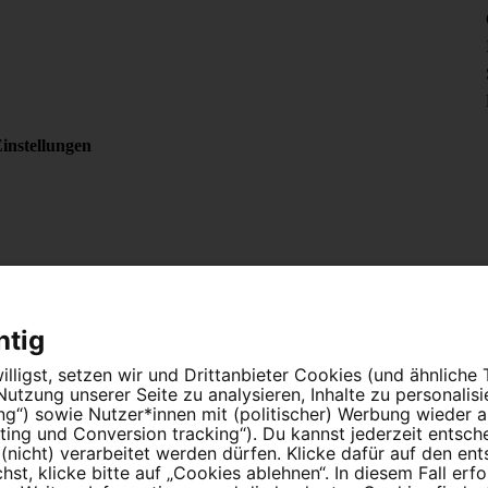
instellungen
htig
lligst, setzen wir und Drittanbieter Cookies (und ähnliche
tzung unserer Seite zu analysieren, Inhalte zu personalis
ung“) sowie Nutzer*innen mit (politischer) Werbung wieder
ing und Conversion tracking“). Du kannst jederzeit entsch
nicht) verarbeitet werden dürfen. Klicke dafür auf den en
t, klicke bitte auf „Cookies ablehnen“. In diesem Fall erfo