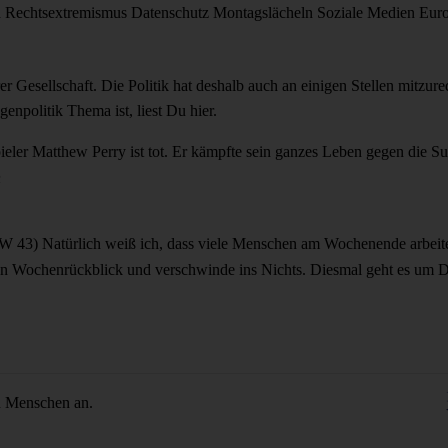
d
Rechtsextremismus
Datenschutz
Montagslächeln
Soziale Medien
Eur
r Gesellschaft. Die Politik hat deshalb auch an einigen Stellen mitzu
npolitik Thema ist, liest Du hier.
eler Matthew Perry ist tot. Er kämpfte sein ganzes Leben gegen die S
n
KW 43)
Natürlich weiß ich, dass viele Menschen am Wochenende arbeit
inen Wochenrückblick und verschwinde ins Nichts. Diesmal geht es um 
n Menschen an.