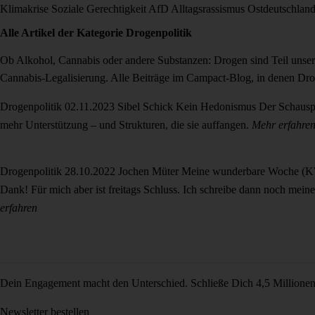
Klimakrise
Soziale Gerechtigkeit
AfD
Alltagsrassismus
Ostdeutschlan
Alle Artikel der Kategorie
Drogenpolitik
Ob Alkohol, Cannabis oder andere Substanzen: Drogen sind Teil unsere
Cannabis-Legalisierung. Alle Beiträge im Campact-Blog, in denen Droge
Drogenpolitik
02.11.2023
Sibel Schick
Kein Hedonismus
Der Schauspi
mehr Unterstützung – und Strukturen, die sie auffangen.
Mehr erfahre
Drogenpolitik
28.10.2022
Jochen Müter
Meine wunderbare Woche (
Dank! Für mich aber ist freitags Schluss. Ich schreibe dann noch me
erfahren
Dein Engagement macht den Unterschied. Schließe Dich 4,5 Millione
Newsletter bestellen