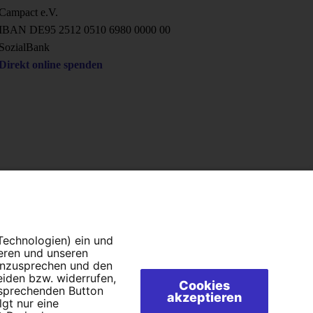
Campact e.V.
IBAN DE95 2‍5‍1‍2 0‍5‍1‍0 6‍9‍8‍0 0‍0‍0‍0 0‍0
SozialBank
Direkt online spenden
 Technologien) ein und
ieren und unseren
 anzusprechen und den
eiden bzw. widerrufen,
Cookies
tsprechenden Button
akzeptieren
lgt nur eine