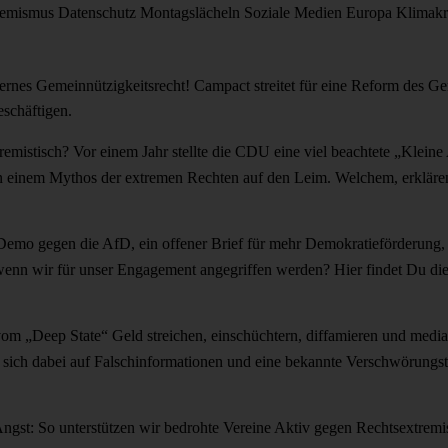
remismus
Datenschutz
Montagslächeln
Soziale Medien
Europa
Klimakr
ernes Gemeinnützigkeitsrecht! Campact streitet für eine Reform des Gem
schäftigen.
tremistisch?
Vor einem Jahr stellte die CDU eine viel beachtete „Klein
en einem Mythos der extremen Rechten auf den Leim. Welchem, erklären
Demo gegen die AfD, ein offener Brief für mehr Demokratieförderung,
s, wenn wir für unser Engagement angegriffen werden? Hier findet Du d
 vom „Deep State“
Geld streichen, einschüchtern, diffamieren und medial
n sich dabei auf Falschinformationen und eine bekannte Verschwörungs
ngst: So unterstützen wir bedrohte Vereine
Aktiv gegen Rechtsextremism