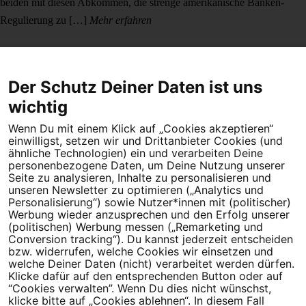
beiden mit diesen Abkommen, die strenge amerikanische Banken-
Regulierung zu […]
Mehr erfahren
Der Schutz Deiner Daten ist uns
wichtig
Wenn Du mit einem Klick auf „Cookies akzeptieren“
Dein Engagement macht den Unterschied. Schließe Dich 4,5
einwilligst, setzen wir und Drittanbieter Cookies (und
Millionen Menschen an.
ähnliche Technologien) ein und verarbeiten Deine
personenbezogene Daten, um Deine Nutzung unserer
Newsletter bestellen
Seite zu analysieren, Inhalte zu personalisieren und
unseren Newsletter zu optimieren („Analytics und
Personalisierung“) sowie Nutzer*innen mit (politischer)
Werbung wieder anzusprechen und den Erfolg unserer
(politischen) Werbung messen („Remarketing und
Conversion tracking“). Du kannst jederzeit entscheiden
Campact e.V.
bzw. widerrufen, welche Cookies wir einsetzen und
welche Deiner Daten (nicht) verarbeitet werden dürfen.
IBAN DE95 2‍5‍1‍2 0‍5‍1‍0 6‍9‍8‍0 0‍0‍0‍0 0‍0
Klicke dafür auf den entsprechenden Button oder auf
SozialBank
“Cookies verwalten”. Wenn Du dies nicht wünschst,
Direkt online spenden
klicke bitte auf „Cookies ablehnen“. In diesem Fall