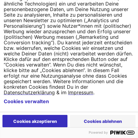
ähnliche Technologien) ein und verarbeiten Deine
personenbezogene Daten, um Deine Nutzung unserer
Seite zu analysieren, Inhalte zu personalisieren und
Dein Engagement macht den Unterschied. Schließe Dich 4,5
unseren Newsletter zu optimieren („Analytics und
Millionen Menschen an.
Personalisierung“) sowie Nutzer*innen mit (politischer)
Werbung wieder anzusprechen und den Erfolg unserer
Newsletter bestellen
(politischen) Werbung messen („Remarketing und
Conversion tracking“). Du kannst jederzeit entscheiden
bzw. widerrufen, welche Cookies wir einsetzen und
welche Deiner Daten (nicht) verarbeitet werden dürfen.
Klicke dafür auf den entsprechenden Button oder auf
“Cookies verwalten”. Wenn Du dies nicht wünschst,
Campact e.V.
klicke bitte auf „Cookies ablehnen“. In diesem Fall
erfolgt nur eine Nutzungsanalyse ohne dass Cookies
IBAN DE95 2‍5‍1‍2 0‍5‍1‍0 6‍9‍8‍0 0‍0‍0‍0 0‍0
gespeichert werden. Weitere Informationen und die
SozialBank
konkreten Cookies findest Du in der
Direkt online spenden
Datenschutzerklärung
& im
Impressum
.
Cookies verwalten
Newsletter
Hilfe und
FAQ
Kontakt
Datenschutz
Impressum
Cookie Einstellungen
Cookies akzeptieren
Cookies ablehnen
Powered by