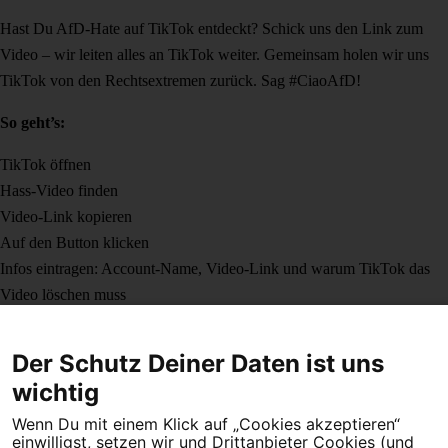
Hast Du AfD-Hate auf TikTok entdeckt? Schick uns den Link zum
Video – wir leiten alles an TikTok weiter. Gemeinsam holen wir uns
TikTok von den Rechtsextremen zurück. Sag #CiaoAfD!
So geht’s:
TikTok öffnen
Hass-Video finden
Video-Link kopieren
Auf den Button klicken
Infos eintragen: Account-Name, Video-Link und warum TikTok das
Video löschen muss
Jetzt AfD-Hate auf TikTok melden
Der Schutz Deiner Daten ist uns
wichtig
Wenn Du mit einem Klick auf „Cookies akzeptieren“
einwilligst, setzen wir und Drittanbieter Cookies (und