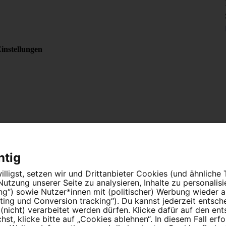
instellungen
htig
lligst, setzen wir und Drittanbieter Cookies (und ähnliche
tzung unserer Seite zu analysieren, Inhalte zu personalis
ung“) sowie Nutzer*innen mit (politischer) Werbung wieder
ing und Conversion tracking“). Du kannst jederzeit entsch
nicht) verarbeitet werden dürfen. Klicke dafür auf den en
t, klicke bitte auf „Cookies ablehnen“. In diesem Fall erfo