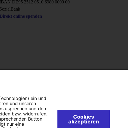
IBAN DE95 2‍5‍1‍2 0‍5‍1‍0 6‍9‍8‍0 0‍0‍0‍0 0‍0
SozialBank
Direkt online spenden
 Technologien) ein und
ieren und unseren
 anzusprechen und den
eiden bzw. widerrufen,
Cookies
tsprechenden Button
akzeptieren
lgt nur eine