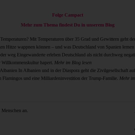
Folge Campact
Mehr zum Thema findest Du in unserem Blog
n Temperaturen?
Mit Temperaturen über 35 Grad und Gewittern geht der 
gegen Hitze wappnen können – und was Deutschland von Spanien lernen
eder weg
Eingewanderte erleben Deutschland als nicht durchweg negat
der Willkommenskultur hapert.
Mehr im Blog lesen
 Albanien
In Albanien und in der Diaspora geht die Zivilgesellschaft au
m Flamingos und eine Milliardeninvestition der Trump-Familie.
Mehr im
n Menschen an.