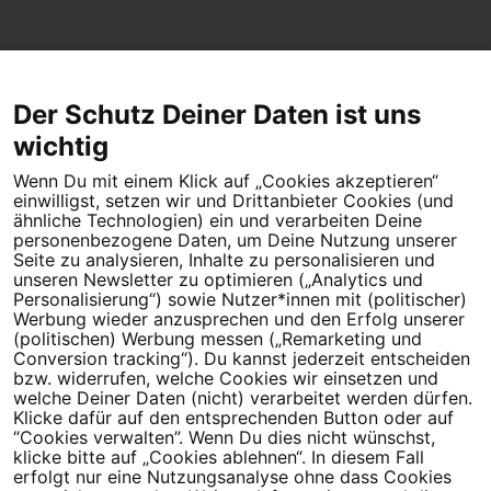
Der Schutz Deiner Daten ist uns
wichtig
Wenn Du mit einem Klick auf „Cookies akzeptieren“
Dein Engagement macht den Unterschied. Schließe Dich 4,5
einwilligst, setzen wir und Drittanbieter Cookies (und
Millionen Menschen an.
ähnliche Technologien) ein und verarbeiten Deine
personenbezogene Daten, um Deine Nutzung unserer
Seite zu analysieren, Inhalte zu personalisieren und
Newsletter bestellen
unseren Newsletter zu optimieren („Analytics und
Personalisierung“) sowie Nutzer*innen mit (politischer)
Werbung wieder anzusprechen und den Erfolg unserer
(politischen) Werbung messen („Remarketing und
Conversion tracking“). Du kannst jederzeit entscheiden
Campact e.V.
bzw. widerrufen, welche Cookies wir einsetzen und
welche Deiner Daten (nicht) verarbeitet werden dürfen.
IBAN DE95 2‍5‍1‍2 0‍5‍1‍0 6‍9‍8‍0 0‍0‍0‍0 0‍0
Klicke dafür auf den entsprechenden Button oder auf
SozialBank
“Cookies verwalten”. Wenn Du dies nicht wünschst,
Direkt online spenden
klicke bitte auf „Cookies ablehnen“. In diesem Fall
erfolgt nur eine Nutzungsanalyse ohne dass Cookies