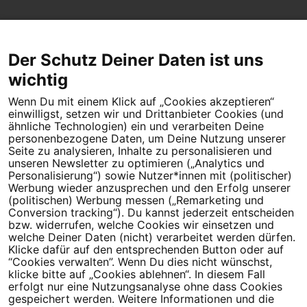
Der Schutz Deiner Daten ist uns
wichtig
Wenn Du mit einem Klick auf „Cookies akzeptieren“
Dein Engagement macht den Unterschied. Schließe Dich 4,5
einwilligst, setzen wir und Drittanbieter Cookies (und
Millionen Menschen an.
ähnliche Technologien) ein und verarbeiten Deine
personenbezogene Daten, um Deine Nutzung unserer
Seite zu analysieren, Inhalte zu personalisieren und
Newsletter bestellen
unseren Newsletter zu optimieren („Analytics und
Personalisierung“) sowie Nutzer*innen mit (politischer)
Werbung wieder anzusprechen und den Erfolg unserer
(politischen) Werbung messen („Remarketing und
Conversion tracking“). Du kannst jederzeit entscheiden
Campact e.V.
bzw. widerrufen, welche Cookies wir einsetzen und
welche Deiner Daten (nicht) verarbeitet werden dürfen.
IBAN DE95 2‍5‍1‍2 0‍5‍1‍0 6‍9‍8‍0 0‍0‍0‍0 0‍0
Klicke dafür auf den entsprechenden Button oder auf
SozialBank
“Cookies verwalten”. Wenn Du dies nicht wünschst,
Direkt online spenden
klicke bitte auf „Cookies ablehnen“. In diesem Fall
erfolgt nur eine Nutzungsanalyse ohne dass Cookies
gespeichert werden. Weitere Informationen und die
Newsletter
Hilfe und