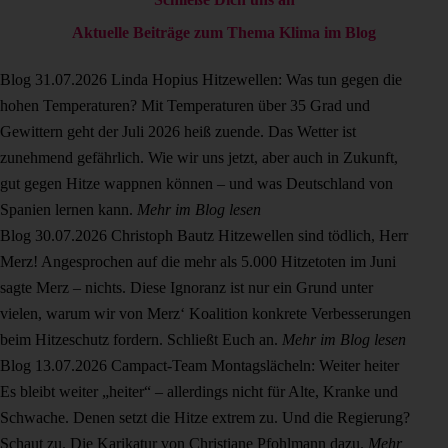
Aktuelle Beiträge zum Thema Klima im Blog
Blog
31.07.2026
Linda Hopius
Hitzewellen: Was tun gegen die
hohen Temperaturen?
Mit Temperaturen über 35 Grad und
Gewittern geht der Juli 2026 heiß zuende. Das Wetter ist
zunehmend gefährlich. Wie wir uns jetzt, aber auch in Zukunft,
gut gegen Hitze wappnen können – und was Deutschland von
Spanien lernen kann.
Mehr im Blog lesen
Blog
30.07.2026
Christoph Bautz
Hitzewellen sind tödlich, Herr
Merz!
Angesprochen auf die mehr als 5.000 Hitzetoten im Juni
sagte Merz – nichts. Diese Ignoranz ist nur ein Grund unter
vielen, warum wir von Merz‘ Koalition konkrete Verbesserungen
beim Hitzeschutz fordern. Schließt Euch an.
Mehr im Blog lesen
Blog
13.07.2026
Campact-Team
Montagslächeln: Weiter heiter
Es bleibt weiter „heiter“ – allerdings nicht für Alte, Kranke und
Schwache. Denen setzt die Hitze extrem zu. Und die Regierung?
Schaut zu. Die Karikatur von Christiane Pfohlmann dazu.
Mehr