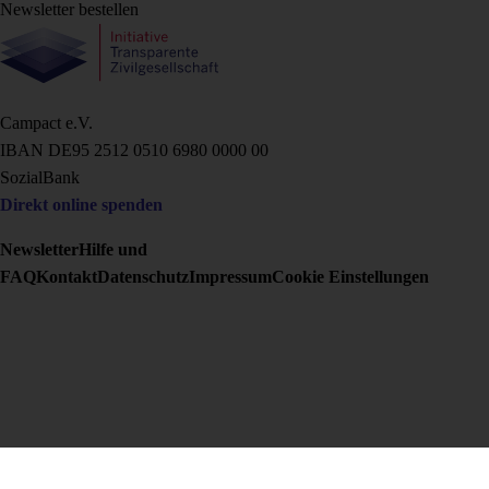
Newsletter bestellen
Campact e.V.
IBAN DE95 2‍5‍1‍2 0‍5‍1‍0 6‍9‍8‍0 0‍0‍0‍0 0‍0
SozialBank
Direkt online spenden
Newsletter
Hilfe und
FAQ
Kontakt
Datenschutz
Impressum
Cookie Einstellungen