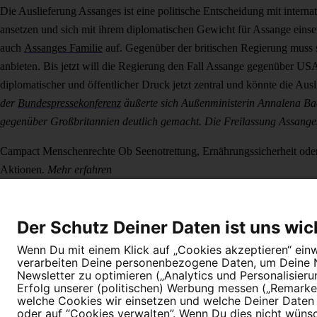
Die Auslieferung Assanges ist eine politische Entscheidung mit intern
ansetzen und sich mit ihrem diplomatischen Gewicht für Assange einse
auch
Assanges Familie
auf. Gegenüber der britischen Regierung muss s
anbieten. Bis jetzt will die Regierung den Fall Assange gegenüber U
diplomatischer und öffentlicher Druck jetzt zentral und könnte die Aus
der
Bundespressekonferenz
äußerte sich Außenministerin Annalena Bae
gegenüber Großbritannien deutlich gemacht. Die Freilassung Assanges f
Campact
Menschenrechte
Ob Seenotrettung, Ernährungssicherheit od
Aktionen.
Mehr erfahren
Der Schutz Deiner Daten ist uns wic
Wenn Du mit einem Klick auf „Cookies akzeptieren“ einwi
verarbeiten Deine personenbezogene Daten, um Deine Nu
Newsletter zu optimieren („Analytics und Personalisier
Dein Engagement macht den Unterschied. Schließe Dich 4,5 Millione
Erfolg unserer (politischen) Werbung messen („Remarket
welche Cookies wir einsetzen und welche Deiner Daten (
Newsletter bestellen
oder auf “Cookies verwalten”. Wenn Du dies nicht wünschs