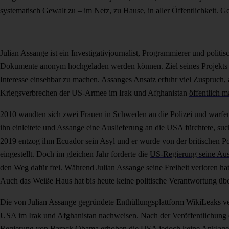
systematisch Gewalt zu – im Netz, zu Hause, in aller Öffentlichkeit. 
Julian Assange ist ein Investigativjournalist, Programmierer und politi
Dokumente anonym hochgeladen werden können. Ziel seines Projekts 
Interesse einsehbar zu machen
. Assanges Ansatz erfuhr
viel Zuspruch, 
Kriegsverbrechen der US-Armee im Irak und Afghanistan
öffentlich m
2010 wandten sich zwei Frauen in Schweden an die Polizei und warf
ihn einleitete und Assange eine Auslieferung an die USA fürchtete, suc
2019 entzog ihm Ecuador sein Asyl und er wurde von der britischen P
eingestellt. Doch im gleichen Jahr forderte die
US-Regierung seine Aus
den Weg dafür frei. Während Julian Assange seine Freiheit verloren h
Auch das Weiße Haus hat bis heute keine politische Verantwortung ü
Die von Julian Assange gegründete Enthüllungsplattform WikiLeaks v
USA im Irak und Afghanistan nachweisen
. Nach der Veröffentlichung
Regierung von Barack Obama erhoben die USA jedoch keine Anklage. 