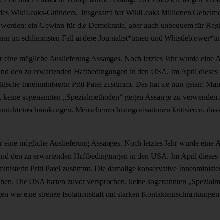
g des WikiLeaks-Gründers. Insgesamt hat WikiLeaks Millionen Geheim
t werden: ein Gewinn für die Demokratie, aber auch unbequem für Reg
nn im schlimmsten Fall andere Journalist*innen und Whistleblower*i
 eine mögliche Auslieferung Assanges. Noch letztes Jahr wurde eine 
d den zu erwartenden Haftbedingungen in den USA. Im April dieses J
ritische Innenministerin Priti Patel zustimmt. Das hat sie nun getan: M
, keine sogenannten „Spezialmethoden“ gegen Assange zu verwenden.
ontakteinschränkungen. Menschenrechtsorganisationen kritisieren, dass
 eine mögliche Auslieferung Assanges. Noch letztes Jahr wurde eine 
d den zu erwartenden Haftbedingungen in den USA. Im April dieses J
inisterin Priti Patel zustimmt. Die damalige konservative Innenministeri
tehen. Die USA hatten zuvor
versprochen
, keine sogenannten „Spezial
 wie eine strenge Isolationshaft mit starken Kontakteinschränkungen