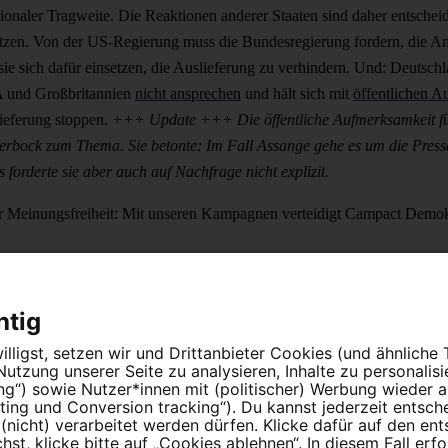
ationaler Tragweite. Die Reaktionen anderer Staaten sind daher entsche
tzen. Von der US-Regierung muss die Bundesregierung fordern, die Ankl
ie sich dafür einsetzen, die Auslieferung zu verhindern. Und: Deutsch
SA und Großbritannien
nicht ansprechen
und hält sich mit
öffentlichen 
lieferung stoppen.
+++ Update +++
Die öffentliche Aufmerksamkeit f
rbock zum Thema. Sie betonte: Im Fall Assange gehe es um die Pressef
orderte sie aber auch auf Nachfrage nicht explizit.
er Meinungsfreiheit: Mit unseren Kampagnen verteidigt Campact Demok
Folge Campact
htig
lligst, setzen wir und Drittanbieter Cookies (und ähnliche
tzung unserer Seite zu analysieren, Inhalte zu personalis
ung“) sowie Nutzer*innen mit (politischer) Werbung wieder
n Menschen an.
ing und Conversion tracking“). Du kannst jederzeit entsch
nicht) verarbeitet werden dürfen. Klicke dafür auf den en
t, klicke bitte auf „Cookies ablehnen“. In diesem Fall erfo