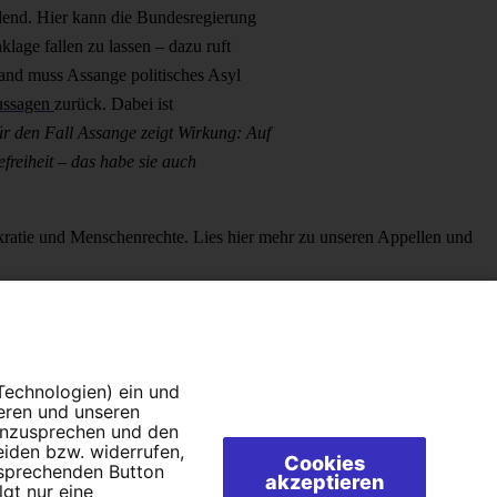
idend. Hier kann die Bundesregierung
age fallen zu lassen – dazu ruft
land muss Assange politisches Asyl
Aussagen
zurück. Dabei ist
ür den Fall Assange zeigt Wirkung: Auf
reiheit – das habe sie auch
ratie und Menschenrechte. Lies hier mehr zu unseren Appellen und
 Technologien) ein und
ieren und unseren
 anzusprechen und den
eiden bzw. widerrufen,
Cookies
tsprechenden Button
akzeptieren
lgt nur eine