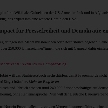
gsplattform Wikileaks Gräueltaten der US-Armee im Irak und in Afghan
ldig, das erspart ihm eine weitere Haft in den USA.
mpact für Pressefreiheit und Demokratie ei
gierungen ihre Macht missbrauchen oder Rechtsbruch begehen. Seine Fr
e über 250.000 Unterzeichner*innen, die sich mit Campact dafür einge
chenrechte: Aktuelles im Campact-Blog
 Hubig will das Strafgesetzbuch nachschärfen, damit Frauenmorde nicht 
and längst bräuchte.
Mehr im Blog lesen
Deutschland
Jährlich arbeiten rund 240.000 Saisonbeschäftigte auf deuts
cherung, ohne Rentenansprüche. Nun will der Deutsche Bauernverband
hts
Nur ein Prozent aller angezeigten Vergewaltigungen führt zu einem