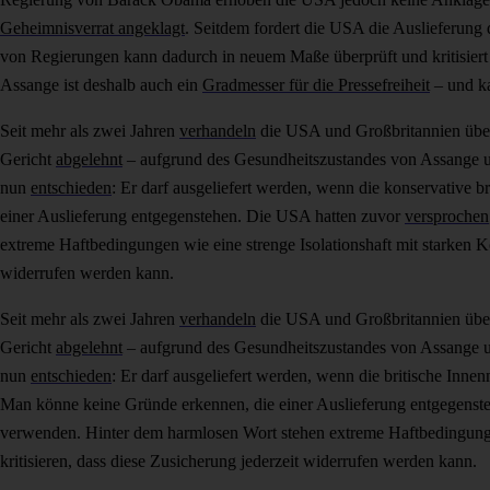
Geheimnisverrat angeklagt
. Seitdem fordert die USA die Auslieferun
von Regierungen kann dadurch in neuem Maße überprüft und kritisier
Assange ist deshalb auch ein
Gradmesser für die Pressefreiheit
– und ka
Seit mehr als zwei Jahren
verhandeln
die USA und Großbritannien über
Gericht
abgelehnt
– aufgrund des Gesundheitszustandes von Assange un
nun
entschieden
: Er darf ausgeliefert werden, wenn die konservative b
einer Auslieferung entgegenstehen. Die USA hatten zuvor
versprochen
extreme Haftbedingungen wie eine strenge Isolationshaft mit starken K
widerrufen werden kann.
Seit mehr als zwei Jahren
verhandeln
die USA und Großbritannien über
Gericht
abgelehnt
– aufgrund des Gesundheitszustandes von Assange un
nun
entschieden
: Er darf ausgeliefert werden, wenn die britische Innenm
Man könne keine Gründe erkennen, die einer Auslieferung entgegens
verwenden. Hinter dem harmlosen Wort stehen extreme Haftbedingungen
kritisieren, dass diese Zusicherung jederzeit widerrufen werden kann.