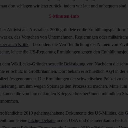
Genau dort schlagen wir jetzt zurück, indem wir laut und unbequem sind
5-Minuten-Info
scher Aktivist aus Australien. 2006 gründete er die Enthüllungsplattfor
war es, das Vorgehen von Unternehmen, Regierungen oder militärisch
aber auch Kritik
– besonders die Veröffentlichung der Namen von Ziv
achte
, leitete die US-Regierung Ermittlungen gegen den Enthüllungsjour
en dem WikiLeaks-Gründer
sexuelle Belästigung vor
. Nachdem die schw
hte er Schutz in Großbritannien. Dort bekam er schließlich Asyl in der
olizei festgenommen. Die Ermittlungen der schwedischen Polizei zu de
lieferung
, um ihm wegen Spionage den Prozess zu machen. Mitte Juni 
at, kamen die von ihm enttarnten Kriegsverbrecher*innen mit milden St
bernommen.
eröffentlichte 2010 geheimgehaltene Dokumente des US-Militärs, die
G
 entbrannte eine
hitzige Debatte
in den USA und die amerikanische Justiz
Erst unter Präsident Trump wurde Assange 2019 offiziell
wegen Vers