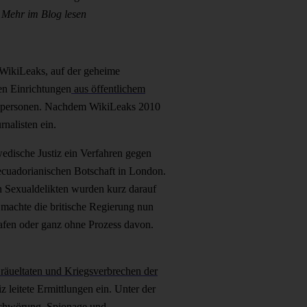
.
Mehr im Blog lesen
m WikiLeaks, auf der geheime
en Einrichtungen
aus öffentlichem
ilpersonen. Nachdem WikiLeaks 2010
nalisten ein.
edische Justiz ein Verfahren gegen
 ecuadorianischen Botschaft in London.
n Sexualdelikten wurden kurz darauf
machte die britische Regierung nun
rafen oder ganz ohne Prozess davon.
räueltaten und Kriegsverbrechen der
 leitete Ermittlungen ein. Unter der
chwörung, Spionage und