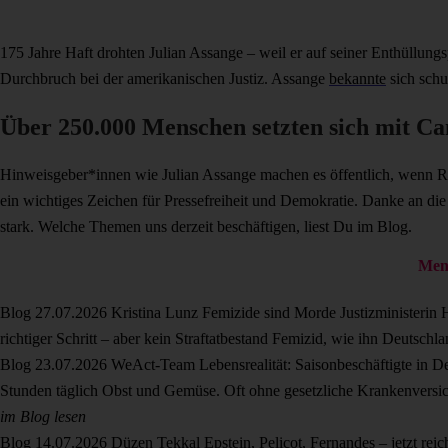
175 Jahre Haft drohten Julian Assange – weil er auf seiner Enthüllun
Durchbruch bei der amerikanischen Justiz. Assange
bekannte
sich schu
Über 250.000 Menschen setzten sich mit Ca
Hinweisgeber*innen wie Julian Assange machen es öffentlich, wenn Re
ein wichtiges Zeichen für Pressefreiheit und Demokratie. Danke an di
stark. Welche Themen uns derzeit beschäftigen, liest Du im Blog.
Mens
Blog
27.07.2026
Kristina Lunz
Femizide sind Morde
Justizministerin
richtiger Schritt – aber kein Straftatbestand Femizid, wie ihn Deutschl
Blog
23.07.2026
WeAct-Team
Lebensrealität: Saisonbeschäftigte in 
Stunden täglich Obst und Gemüse. Oft ohne gesetzliche Krankenversi
im Blog lesen
Blog
14.07.2026
Düzen Tekkal
Epstein, Pelicot, Fernandes – jetzt reic