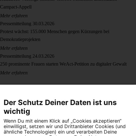
Campact-Appell
Mehr erfahren
Pressemitteilung
30.03.2026
Protest wächst: 155.000 Menschen gegen Kürzungen bei
Demokratieprojekten
Mehr erfahren
Pressemitteilung
24.03.2026
250 prominente Frauen starten WeAct-Petition zu digitaler Gewalt
Mehr erfahren
Der Schutz Deiner Daten ist uns
wichtig
Wenn Du mit einem Klick auf „Cookies akzeptieren“
Dein Engagement macht den Unterschied. Schließe Dich 4,5
einwilligst, setzen wir und Drittanbieter Cookies (und
Millionen Menschen an.
ähnliche Technologien) ein und verarbeiten Deine