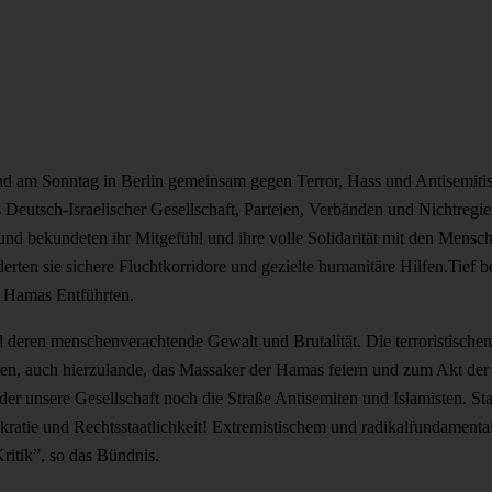
d am Sonntag in Berlin gemeinsam gegen Terror, Hass und Antisemitis
 Deutsch-Israelischer Gesellschaft, Parteien, Verbänden und Nichtregi
 und bekundeten ihr Mitgefühl und ihre volle Solidarität mit den Mensch
erten sie sichere Fluchtkorridore und gezielte humanitäre Hilfen.Tief
r Hamas Entführten.
 deren menschenverachtende Gewalt und Brutalität. Die terroristischen 
misten, auch hierzulande, das Massaker der Hamas feiern und zum Akt der
r unsere Gesellschaft noch die Straße Antisemiten und Islamisten. Stat
kratie und Rechtsstaatlichkeit! Extremistischem und radikalfundamenta
Kritik”, so das Bündnis.