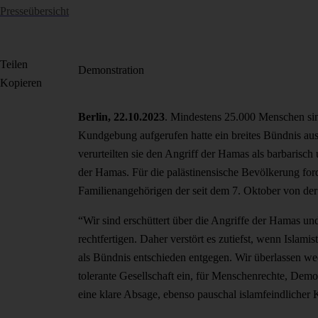
Presseübersicht
Teilen
Demonstration
Kopieren
Berlin, 22.10.2023
. Mindestens 25.000 Menschen sin
Kundgebung aufgerufen hatte ein breites Bündnis aus
verurteilten sie den Angriff der Hamas als barbarisch
der Hamas. Für die palästinensische Bevölkerung ford
Familienangehörigen der seit dem 7. Oktober von de
“Wir sind erschüttert über die Angriffe der Hamas und
rechtfertigen. Daher verstört es zutiefst, wenn Isla
als Bündnis entschieden entgegen. Wir überlassen wede
tolerante Gesellschaft ein, für Menschenrechte, Demo
eine klare Absage, ebenso pauschal islamfeindlicher 