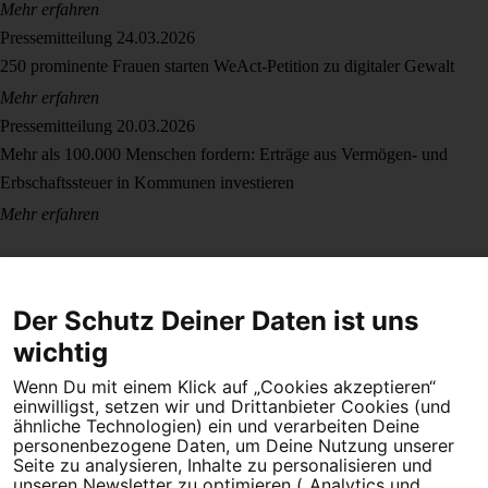
Mehr erfahren
Pressemitteilung
24.03.2026
250 prominente Frauen starten WeAct-Petition zu digitaler Gewalt
Mehr erfahren
Pressemitteilung
20.03.2026
Mehr als 100.000 Menschen fordern: Erträge aus Vermögen- und
Erbschaftssteuer in Kommunen investieren
Mehr erfahren
Der Schutz Deiner Daten ist uns
wichtig
Wenn Du mit einem Klick auf „Cookies akzeptieren“
Dein Engagement macht den Unterschied. Schließe Dich 4,5
einwilligst, setzen wir und Drittanbieter Cookies (und
Millionen Menschen an.
ähnliche Technologien) ein und verarbeiten Deine
personenbezogene Daten, um Deine Nutzung unserer
Newsletter bestellen
Seite zu analysieren, Inhalte zu personalisieren und
unseren Newsletter zu optimieren („Analytics und