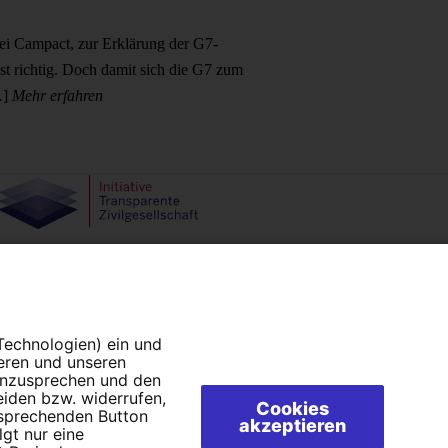
ei Campact, zur Erklärung der G7-
t richtig. Doch damit sich die G7 zum
…]
Mehr erfahren
Campact e.V.
IBAN DE95 2‍5‍1‍2 0‍5‍1‍0 6‍9‍8‍0 0‍0‍0‍0 0‍0
SozialBank
Direkt online spenden
 Technologien) ein und
ieren und unseren
 anzusprechen und den
eiden bzw. widerrufen,
Cookies
tsprechenden Button
akzeptieren
lgt nur eine