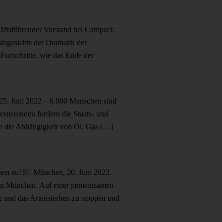
äftsführender Vorstand bei Campact,
angesichts der Dramatik der
ortschritte, wie das Ende der
5. Juni 2022 – 6.000 Menschen sind
stierenden fordern die Staats- und
e die Abhängigkeit von Öl, Gas […]
chen auf ￼
München, 20. Juni 2022.
e in München. Auf einer gemeinsamen
se und das Artensterben zu stoppen und