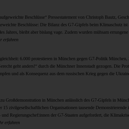
aufgeweichte Beschlüsse“
Pressestatement von Christoph Bautz, Gesch
eweichte Beschlüsse: Die Bilanz des G7-Gipfels beim Klimaschutz ist 
s Jahres, bleibt aber bislang vage. Zudem wurden mühsam errungene F
r erfahren
gleichheit: 6.000 protestieren in München gegen G7-Politik
München, 2
recht geht anders!“ durch die Münchner Innenstadt gezogen. Die Prote
mpfen und als Konsequenz aus dem russischen Krieg gegen die Ukrain
ft zu Großdemonstration in München anlässlich des G7-Gipfels in Mün
er 15 zivilgesellschaftlichen Organisationen tausende Demonstrierend
s- und Regierungschef:innen der G7-Staaten aufgefordert, die Klimakri
r erfahren