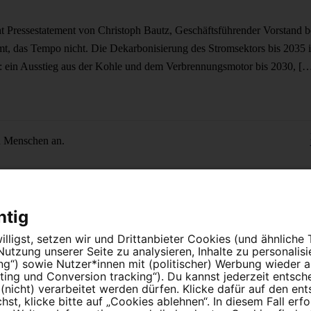
ht
Pressestatement von Christoph Bautz, Geschäftsführender Vorstand b
, das Tempo nicht. Die Dekarbonisierung des Stromsektors bis 2035 is
s: ein Ausstieg aus der Kohle und dem Verbrennungsmotor bis 2030, [
n Menschen an.
htig
lligst, setzen wir und Drittanbieter Cookies (und ähnliche
tzung unserer Seite zu analysieren, Inhalte zu personalis
ung“) sowie Nutzer*innen mit (politischer) Werbung wieder
instellungen
ing und Conversion tracking“). Du kannst jederzeit entsch
nicht) verarbeitet werden dürfen. Klicke dafür auf den en
t, klicke bitte auf „Cookies ablehnen“. In diesem Fall erfo