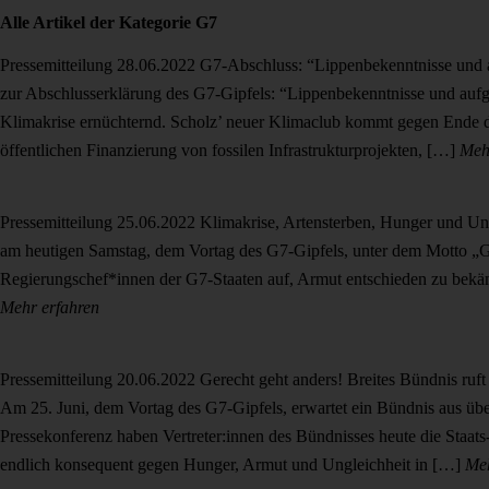
Alle Artikel der Kategorie
G7
Pressemitteilung
28.06.2022
G7-Abschluss: “Lippenbekenntnisse und 
zur Abschlusserklärung des G7-Gipfels: “Lippenbekenntnisse und aufg
Klimakrise ernüchternd. Scholz’ neuer Klimaclub kommt gegen Ende de
öffentlichen Finanzierung von fossilen Infrastrukturprojekten, […]
Meh
Pressemitteilung
25.06.2022
Klimakrise, Artensterben, Hunger und Un
am heutigen Samstag, dem Vortag des G7-Gipfels, unter dem Motto „Ge
Regierungschef*innen der G7-Staaten auf, Armut entschieden zu bekä
Mehr erfahren
Pressemitteilung
20.06.2022
Gerecht geht anders! Breites Bündnis ru
Am 25. Juni, dem Vortag des G7-Gipfels, erwartet ein Bündnis aus üb
Pressekonferenz haben Vertreter:innen des Bündnisses heute die Staat
endlich konsequent gegen Hunger, Armut und Ungleichheit in […]
Meh