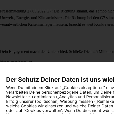
Pressemitteilung
27.05.2022
G7: Die Richtung stimmt, das Tempo nic
Umwelt-, Energie- und Klimaminister: „Die Richtung bei den G7 stimmt
verantwortlichen Krisenmanager mausern, braucht es weit Konkretere
Dein Engagement macht den Unterschied. Schließe Dich 4,5 Millione
Newsletter bestellen
Der Schutz Deiner Daten ist uns wic
Wenn Du mit einem Klick auf „Cookies akzeptieren“ einwi
verarbeiten Deine personenbezogene Daten, um Deine Nu
Newsletter zu optimieren („Analytics und Personalisier
Newsletter
Hilfe und FAQ
Kontakt
Datenschutz
Impressum
Cookie E
Erfolg unserer (politischen) Werbung messen („Remarket
welche Cookies wir einsetzen und welche Deiner Daten (
oder auf “Cookies verwalten”. Wenn Du dies nicht wünschs