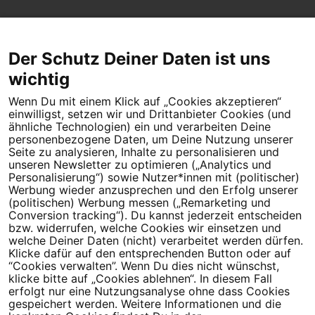
Der Schutz Deiner Daten ist uns
wichtig
Wenn Du mit einem Klick auf „Cookies akzeptieren“
Dein Engagement macht den Unterschied. Schließe Dich 4,5
einwilligst, setzen wir und Drittanbieter Cookies (und
Millionen Menschen an.
ähnliche Technologien) ein und verarbeiten Deine
personenbezogene Daten, um Deine Nutzung unserer
Seite zu analysieren, Inhalte zu personalisieren und
Newsletter bestellen
unseren Newsletter zu optimieren („Analytics und
Personalisierung“) sowie Nutzer*innen mit (politischer)
Werbung wieder anzusprechen und den Erfolg unserer
(politischen) Werbung messen („Remarketing und
Conversion tracking“). Du kannst jederzeit entscheiden
Campact e.V.
bzw. widerrufen, welche Cookies wir einsetzen und
welche Deiner Daten (nicht) verarbeitet werden dürfen.
IBAN DE95 2‍5‍1‍2 0‍5‍1‍0 6‍9‍8‍0 0‍0‍0‍0 0‍0
Klicke dafür auf den entsprechenden Button oder auf
SozialBank
“Cookies verwalten”. Wenn Du dies nicht wünschst,
Direkt online spenden
klicke bitte auf „Cookies ablehnen“. In diesem Fall
erfolgt nur eine Nutzungsanalyse ohne dass Cookies
gespeichert werden. Weitere Informationen und die
Newsletter
Hilfe und