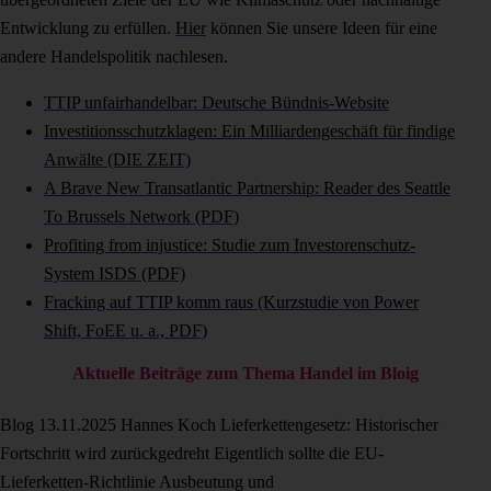
Entwicklung zu erfüllen.
Hier
können Sie unsere Ideen für eine
andere Handelspolitik nachlesen.
TTIP unfairhandelbar: Deutsche Bündnis-Website
Investitionsschutzklagen: Ein Milliardengeschäft für findige
Anwälte (DIE ZEIT)
A Brave New Transatlantic Partnership: Reader des Seattle
To Brussels Network (PDF)
Profiting from injustice: Studie zum Investorenschutz-
System ISDS (PDF)
Fracking auf TTIP komm raus (Kurzstudie von Power
Shift, FoEE u. a., PDF)
Aktuelle Beiträge zum Thema Handel im Bloig
Blog
13.11.2025
Hannes Koch
Lieferkettengesetz: Historischer
Fortschritt wird zurückgedreht
Eigentlich sollte die EU-
Lieferketten-Richtlinie Ausbeutung und