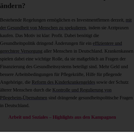
ändern?
Bestehende Regelungen ermöglichen es Investmentfirmen derzeit,
mit
der Gesundheit von Menschen zu spekulieren
, indem sie Arztpraxen
kaufen. Das Motiv ist klar: Profit. Dabei benötigt die
Gesundheitspolitik dringend Änderungen für ein
effizientere und
gerechtere Versorgung
aller Menschen in Deutschland. Krankenkassen
spielen dabei eine wichtige Rolle, da sie maßgeblich an Fragen der
Finanzierung des Gesundheitssystems beteiligt sind. Mehr Geld und
bessere Arbeitsbedingungen für Pflegekräfte, Hilfe für pflegende
Angehörige, die
Reform des Kinderkrankengeldes
sowie der Schutz
älterer Menschen durch die
Kontrolle und Regulierung von
Pflegeheim-Übernahmen
sind drängende gesundheitspolitische Fragen
in Deutschland.
Arbeit und Soziales – Highlights aus den Kampagnen