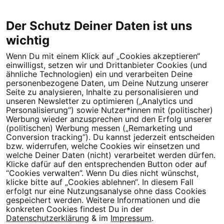
Der Schutz Deiner Daten ist uns
wichtig
Wenn Du mit einem Klick auf „Cookies akzeptieren“
Dein Engagement macht den Unterschied. Schließe Dich 4,5
einwilligst, setzen wir und Drittanbieter Cookies (und
Millionen Menschen an.
ähnliche Technologien) ein und verarbeiten Deine
personenbezogene Daten, um Deine Nutzung unserer
Newsletter bestellen
Seite zu analysieren, Inhalte zu personalisieren und
unseren Newsletter zu optimieren („Analytics und
Personalisierung“) sowie Nutzer*innen mit (politischer)
Werbung wieder anzusprechen und den Erfolg unserer
(politischen) Werbung messen („Remarketing und
Conversion tracking“). Du kannst jederzeit entscheiden
Campact e.V.
bzw. widerrufen, welche Cookies wir einsetzen und
welche Deiner Daten (nicht) verarbeitet werden dürfen.
IBAN DE95 2‍5‍1‍2 0‍5‍1‍0 6‍9‍8‍0 0‍0‍0‍0 0‍0
Klicke dafür auf den entsprechenden Button oder auf
SozialBank
“Cookies verwalten”. Wenn Du dies nicht wünschst,
Direkt online spenden
klicke bitte auf „Cookies ablehnen“. In diesem Fall
erfolgt nur eine Nutzungsanalyse ohne dass Cookies
gespeichert werden. Weitere Informationen und die
Newsletter
Hilfe und
konkreten Cookies findest Du in der
FAQ
Kontakt
Datenschutz
Impressum
Cookie Einstellungen
Datenschutzerklärung
& im
Impressum
.