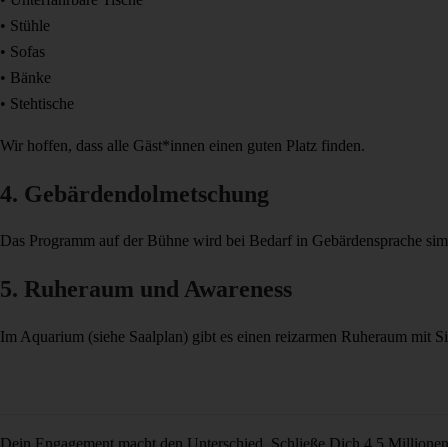
• Stühle
• Sofas
• Bänke
• Stehtische
Wir hoffen, dass alle Gäst*innen einen guten Platz finden.
4. Gebärdendolmetschung
Das Programm auf der Bühne wird bei Bedarf in Gebärdensprache simu
5. Ruheraum und Awareness
Im Aquarium (siehe Saalplan) gibt es einen reizarmen Ruheraum mit Si
Dein Engagement macht den Unterschied. Schließe Dich 4,5 Millione