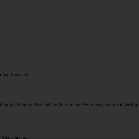
ltan übersetzt.
tzmöglichkeiten. Dort steht außerdem ein Awareness-Team zur Verfügun
n Menschen an.