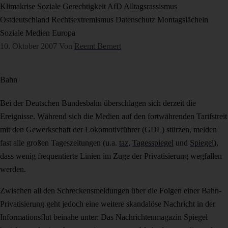
Klimakrise
Soziale Gerechtigkeit
AfD
Alltagsrassismus
Ostdeutschland
Rechtsextremismus
Datenschutz
Montagslächeln
Soziale Medien
Europa
10. Oktober 2007
Von
Reemt Bernert
Bahn
Bei der Deutschen Bundesbahn überschlagen sich derzeit die
Ereignisse. Während sich die Medien auf den fortwährenden Tarifstreit
mit den Gewerkschaft der Lokomotivführer (GDL) stürzen, melden
fast alle großen Tageszeitungen (u.a.
taz
,
Tagesspiegel
und
Spiegel
),
dass wenig frequentierte Linien im Zuge der Privatisierung wegfallen
werden.
Zwischen all den Schreckensmeldungen über die Folgen einer Bahn-
Privatisierung geht jedoch eine weitere skandalöse Nachricht in der
Informationsflut beinahe unter: Das Nachrichtenmagazin Spiegel