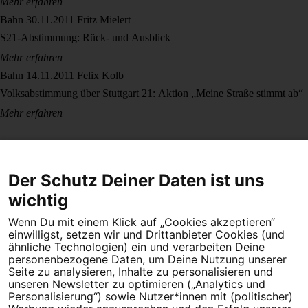
Mehr erfahren
Bahn
30.11.2011
Fritz Mielert
S21-Abstimmung: Rück- und Ausblick
Mehr erfahren
Bahn
14.11.2011
Felix Kolb
Volksabstimmung über Stuttgart 21: Aktion „Meine Straße stimmt ab“
Mehr erfahren
Der Schutz Deiner Daten ist uns
wichtig
Wenn Du mit einem Klick auf „Cookies akzeptieren“
Dein Engagement macht den Unterschied. Schließe Dich 4,5
einwilligst, setzen wir und Drittanbieter Cookies (und
Millionen Menschen an.
ähnliche Technologien) ein und verarbeiten Deine
personenbezogene Daten, um Deine Nutzung unserer
Newsletter bestellen
Seite zu analysieren, Inhalte zu personalisieren und
unseren Newsletter zu optimieren („Analytics und
Personalisierung“) sowie Nutzer*innen mit (politischer)