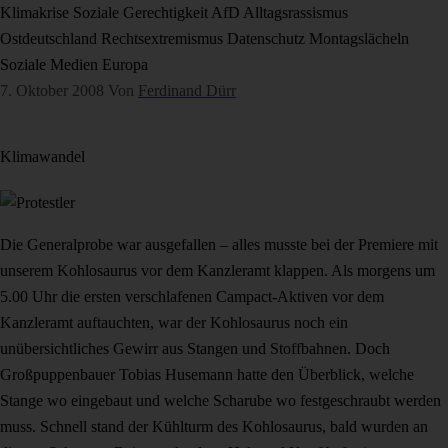
Klimakrise
Soziale Gerechtigkeit
AfD
Alltagsrassismus
Ostdeutschland
Rechtsextremismus
Datenschutz
Montagslächeln
Soziale Medien
Europa
7. Oktober 2008
Von
Ferdinand Dürr
Klimawandel
Die Generalprobe war ausgefallen – alles musste bei der Premiere mit
unserem Kohlosaurus vor dem Kanzleramt klappen. Als morgens um
5.00 Uhr die ersten verschlafenen Campact-Aktiven vor dem
Kanzleramt auftauchten, war der Kohlosaurus noch ein
unübersichtliches Gewirr aus Stangen und Stoffbahnen. Doch
Großpuppenbauer Tobias Husemann hatte den Überblick, welche
Stange wo eingebaut und welche Scharube wo festgeschraubt werden
muss. Schnell stand der Kühlturm des Kohlosaurus, bald wurden an