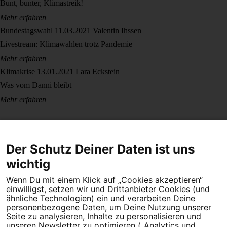
Bunt, bunter, Klimastreik!
Mehr erfahren
Bundestagswahl
11.03.2021
Valentin Ihssen
Livestream: Klimawahlen trotz Pandemie
Mehr erfahren
Klimakrise
13.01.2021
Lara Eckstein
Was vom Danni bleibt
Mehr erfahren
Der Schutz Deiner Daten ist uns
wichtig
Wenn Du mit einem Klick auf „Cookies akzeptieren“
Dein Engagement macht den Unterschied. Schließe Dich 4,5
einwilligst, setzen wir und Drittanbieter Cookies (und
Millionen Menschen an.
ähnliche Technologien) ein und verarbeiten Deine
personenbezogene Daten, um Deine Nutzung unserer
Newsletter bestellen
Seite zu analysieren, Inhalte zu personalisieren und
unseren Newsletter zu optimieren („Analytics und