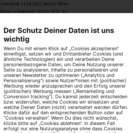
Atomkraft
14.10.2022
Jochen Müter
Meine wunderbare Woche (KW 41)
Mehr erfahren
Atomkraft
09.09.2022
Jochen Müter
Der Schutz Deiner Daten ist uns
Meine wunderbare Woche (KW 36)
wichtig
Mehr erfahren
Wenn Du mit einem Klick auf „Cookies akzeptieren“
einwilligst, setzen wir und Drittanbieter Cookies (und
ähnliche Technologien) ein und verarbeiten Deine
personenbezogene Daten, um Deine Nutzung unserer
Seite zu analysieren, Inhalte zu personalisieren und
unseren Newsletter zu optimieren („Analytics und
Personalisierung“) sowie Nutzer*innen mit (politischer)
Werbung wieder anzusprechen und den Erfolg unserer
(politischen) Werbung messen („Remarketing und
Dein Engagement macht den Unterschied. Schließe Dich 4,5
Conversion tracking“). Du kannst jederzeit entscheiden
Millionen Menschen an.
bzw. widerrufen, welche Cookies wir einsetzen und
welche Deiner Daten (nicht) verarbeitet werden dürfen.
Newsletter bestellen
Klicke dafür auf den entsprechenden Button oder auf
“Cookies verwalten”. Wenn Du dies nicht wünschst,
klicke bitte auf „Cookies ablehnen“. In diesem Fall
erfolgt nur eine Nutzungsanalyse ohne dass Cookies