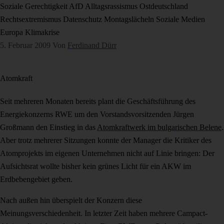
Soziale Gerechtigkeit
AfD
Alltagsrassismus
Ostdeutschland
Rechtsextremismus
Datenschutz
Montagslächeln
Soziale Medien
Europa
Klimakrise
5. Februar 2009
Von
Ferdinand Dürr
Atomkraft
Seit mehreren Monaten bereits plant die Geschäftsführung des
Energiekonzerns RWE um den Vorstandsvorsitzenden Jürgen
Großmann den Einstieg in das
Atomkraftwerk im bulgarischen Belene
.
Aber trotz mehrerer Sitzungen konnte der Manager die Kritiker des
Atomprojekts im eigenen Unternehmen nicht auf Linie bringen: Der
Aufsichtsrat wollte bisher kein grünes Licht für ein AKW im
Erdbebengebiet geben.
Nach außen hin überspielt der Konzern diese
Meinungsverschiedenheit. In letzter Zeit haben mehrere Campact-