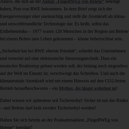
Aktive, die sich an der
Aktion „FingeRWEg von Belene“
beteiligt
haben, Post von RWE bekommen. In dem Brief zeigt sich der
Energieversorger eher uneinsichtig und stellt die Atomkraft als klima-
und umweltfreundliche Technologie dar. Es heißt, selbst das
Erdbebenrisiko – 1977 waren 120 Menschen in der Region um Belene
bei einem Beben ums Leben gekommen – könne beherrschbar sein.
„Sicherheit hat bei RWE oberste Priorität“, schreibt das Unternehmen
und verweist auf eine elektronische Steuerungstechnik. Dass ein
russischer Reaktortyp gebaut werden soll, der bislang noch nirgendwo
auf der Welt im Einsatz ist, verschweigt das Schreiben. Und auch die
klimaneutrale Atomkraft wird mit einem Hinweis auf den CO2-freien
Betrieb heraufbeschworen – ein
Mythos, der längst widerlegt ist
!
Dabei wissen wir spätestens seit Tschernobyl: Sicher ist nur das Risiko
– und Belene darf kein zweites Tschernobyl werden!
Haben Sie sich bereits an der Postkartenaktion „FingeRWEg von
Belene“ beteiligt?