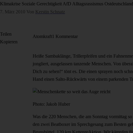
Klimakrise
Soziale Gerechtigkeit
AfD
Alltagsrassismus
Ostdeutschlan
7. März 2010
Von
Kerstin Schnatz
Teilen
Atomkraft
1 Kommentar
Kopieren
Heiße Sambaklänge, Trillerpfeifen und ein Fahnenme
jongliert, ausgelassen tanzende Menschen. Von überal
Dich zu sehen!“ tönt es. Die einen sprayen noch schne
Hand einen Salto-Rückwärts von einem parkenden Tr
Photo: Jakob Huber
Was die 220 Menschen, die am Sonntag vormittag so 
den zwei Beatboxer im Sprechgesang zum Besten gebe
Brunsbüttel, 120 km KettenreAktion. Wir kämpfen fü