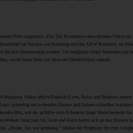
inem Dreh eingeladen. Ziel: Die Produktion eines Internet-Videos für
k Brunsbüttel im Norden von Hamburg und das AKW Krümmel, im Süde
ichen für den Atomausstieg werden. Um möglichst vielen Menschen aus 
hen, wurde beim Dreh vor allem der Händeschluss erprobt.
ft Regisseur Volker Meyer-Dabisch (Love, Peace and Beatbox) seinen e
 nun zielstrebig mit wehenden Haaren und Fahnen schnellen Schrittes 
endes Bild, wie die gefühlte zehn Kilometer lange Menschenkette ins B
-Wolken: Jung und Alt, Groß und Klein halten sich an den Händen inm
s. „Danke, das war großartig.“ entlässt der Regisseur die erste Grupp