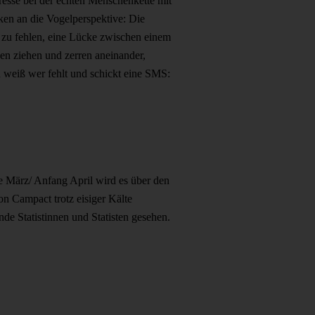
esse bei der echten Menschenkette mit
en an die Vogelperspektive: Die
 zu fehlen, eine Lücke zwischen einem
en ziehen und zerren aneinander,
 weiß wer fehlt und schickt eine SMS:
de März/ Anfang April wird es über den
on Campact trotz eisiger Kälte
de Statistinnen und Statisten gesehen.