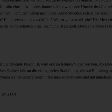
underbares Bild wir wohl aus dieser Perspektive abgeben – ob die Pr
n stört eine aufwallende, immer stärker werdende Unruhe den Gedank
chbarn, Schultern gehen nach oben, Arme Strecken sich: Einer scheint
da? Hat da etwa einer verschlafen? Wer mag das wohl sein? Die Mensch
 in die Höhe gehoben – die Spannung ist zu groß. Doch eine junge Frau
r die fehlende Person ist, wird erst im fertigen Video verraten. Ab En
ches Dankeschön an die vielen, vielen StatistInnen, die auf Einladung v
eam war begeistert: Selten habe man so motivierte und gut mitarbeiten
e am 24.04.