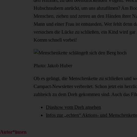
den Himmel, zu den beeindruckenden Vögeln. Welch w
Hubschraubern anrückt, um uns abzufilmen? Am Bode
Menschen, ziehen und zerren an den Händen ihrer Na
Mann und einer Frau ist entstanden. Wer fehlt denn 
versuchen die Lücke zu schließen, ein Kind wird gar
Komm schnell vorbei!
Photo: Jakob Huber
Ob es gelingt, die Menschenkette zu schließen und we
Campact-Newsletter verbreitet. Schon jetzt ein herzli
zahlreich zu dem Dreh gekommen sind. Auch das Filmt
Diashow vom Dreh ansehen
Infos zur „echten“ Aktions- und Menschenkett
Autor*innen