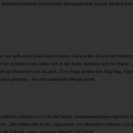
d
Rechtsextremismus
Datenschutz
Montagslächeln
Soziale Medien
Eur
er von gelb-roten Anti-Atom-Sonnen. Dazwischen Kinder mit buntbemal
l her strömen Leute, fallen sich in die Arme, schütteln sich die Hände.
ll ein Plakat bevor es los geht. Zwei Jungs proben den Flig-Flag. Einer
aktor gemacht – die sich sammelnde Menge jubelt.
zahlreich inmitten von Feld und Wiese zusammenkommen eigentlich vo
n: „Wir bilden eine Kette, zigtausende von Menschen schütteln sich
r die Zukunft, gegen atomaren Strom!“ Joh! Yeah!