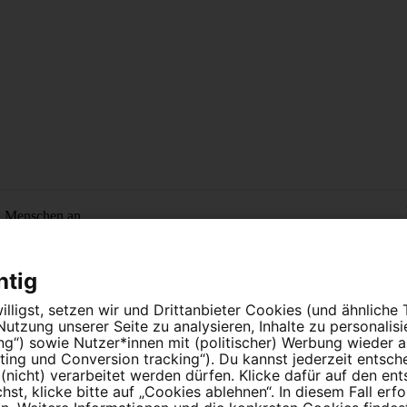
n Menschen an.
htig
lligst, setzen wir und Drittanbieter Cookies (und ähnliche
tzung unserer Seite zu analysieren, Inhalte zu personalis
ung“) sowie Nutzer*innen mit (politischer) Werbung wieder
ing und Conversion tracking“). Du kannst jederzeit entsch
nicht) verarbeitet werden dürfen. Klicke dafür auf den en
instellungen
t, klicke bitte auf „Cookies ablehnen“. In diesem Fall erfo