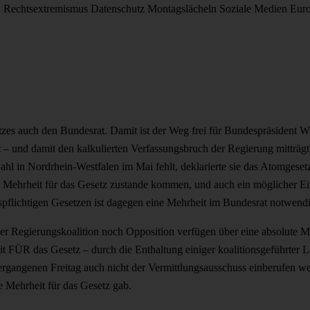
d
Rechtsextremismus
Datenschutz
Montagslächeln
Soziale Medien
Eur
es auch den Bundesrat. Damit ist der Weg frei für Bundespräsident Wulf
zt – und damit den kalkulierten Verfassungsbruch der Regierung mitträ
hl in Nordrhein-Westfalen im Mai fehlt, deklarierte sie das Atomgesetz
 Mehrheit für das Gesetz zustande kommen, und auch ein möglicher Ei
flichtigen Gesetzen ist dagegen eine Mehrheit im Bundesrat notwendi
er Regierungskoalition noch Opposition verfügen über eine absolute M
t FÜR das Gesetz – durch die Enthaltung einiger koalitionsgeführter 
ngenen Freitag auch nicht der Vermittlungsausschuss einberufen wer
 Mehrheit für das Gesetz gab.