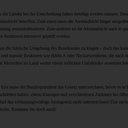
s die Länder bei der Entscheidung hätten beteiligt werden müssen. Den
omaufsicht betroffen. Zum einen muss die Atomaufsicht länger ausgeüb
nung umzustrukturieren. Zum anderen ist die Atomaufsicht auch in qual
n Reaktoren intensiver geprüft werden.
en die faktische Umgehung des Bundesrates zu klagen – doch das kann
st und marode Reaktoren wie Biblis A oder Neckarwestheim, die nach de
ie Menschen im Land weiter einem tödlichen Unfallrisiko aussetzen kö
 Erst muss der Bundespräsident das Gesetz unterzeichnen, bevor es in K
chrieben haben, einem Kinospot und verschiedenen Aktionen bei öffent
 darf das verfassungswidrige Atomgesetz nicht unterzeichnen! Das näc
Berlin. Kommen Sie doch auch!