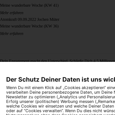
Meine wunderbare Woche (KW 41)
Mehr erfahren
Atomkraft
09.09.2022
Jochen Müter
Meine wunderbare Woche (KW 36)
Mehr erfahren
Dein Engagement macht den Unterschied. Schließe Dich 4,5 Millione
Newsletter bestellen
Der Schutz Deiner Daten ist uns wic
Wenn Du mit einem Klick auf „Cookies akzeptieren“ einwi
verarbeiten Deine personenbezogene Daten, um Deine Nu
Newsletter zu optimieren („Analytics und Personalisier
Erfolg unserer (politischen) Werbung messen („Remarket
welche Cookies wir einsetzen und welche Deiner Daten (
Newsletter
Hilfe und FAQ
Kontakt
Datenschutz
Impressum
Cookie E
oder auf “Cookies verwalten”. Wenn Du dies nicht wünschs