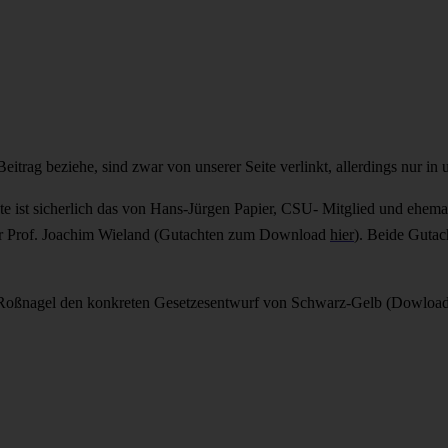
eitrag beziehe, sind zwar von unserer Seite verlinkt, allerdings nur in
ste ist sicherlich das von Hans-Jürgen Papier, CSU- Mitglied und ehe
ler Prof. Joachim Wieland (Gutachten zum Download
hier
). Beide Gutac
r Roßnagel den konkreten Gesetzesentwurf von Schwarz-Gelb (Dowloa