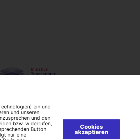
Campact e.V.
IBAN DE95 2‍5‍1‍2 0‍5‍1‍0 6‍9‍8‍0 0‍0‍0‍0 0‍0
 Technologien) ein und
SozialBank
ieren und unseren
 anzusprechen und den
Direkt online spenden
eiden bzw. widerrufen,
Cookies
tsprechenden Button
akzeptieren
lgt nur eine