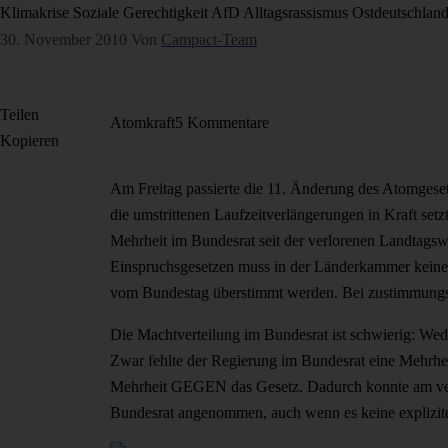
Klimakrise
Soziale Gerechtigkeit
AfD
Alltagsrassismus
Ostdeutschlan
30. November 2010
Von
Campact-Team
Teilen
Atomkraft
5 Kommentare
Kopieren
Am Freitag passierte die 11. Änderung des Atomgesetz
die umstrittenen Laufzeitverlängerungen in Kraft set
Mehrheit im Bundesrat seit der verlorenen Landtagswa
Einspruchsgesetzen muss in der Länderkammer keine
vom Bundestag überstimmt werden. Bei zustimmungsp
Die Machtverteilung im Bundesrat ist schwierig: Wed
Zwar fehlte der Regierung im Bundesrat eine Mehrhei
Mehrheit GEGEN das Gesetz. Dadurch konnte am verga
Bundesrat angenommen, auch wenn es keine explizite