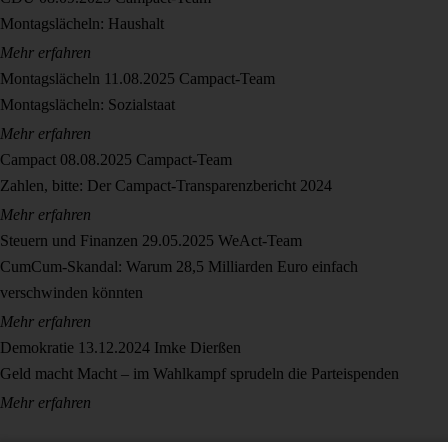
Montagslächeln: Haushalt
Mehr erfahren
Montagslächeln
11.08.2025
Campact-Team
Montagslächeln: Sozialstaat
Mehr erfahren
Campact
08.08.2025
Campact-Team
Zahlen, bitte: Der Campact-Transparenzbericht 2024
Mehr erfahren
Steuern und Finanzen
29.05.2025
WeAct-Team
CumCum-Skandal: Warum 28,5 Milliarden Euro einfach
verschwinden könnten
Mehr erfahren
Demokratie
13.12.2024
Imke Dierßen
Geld macht Macht – im Wahlkampf sprudeln die Parteispenden
Mehr erfahren