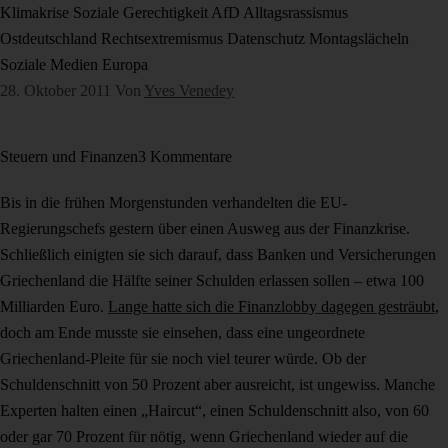
Klimakrise
Soziale Gerechtigkeit
AfD
Alltagsrassismus
Ostdeutschland
Rechtsextremismus
Datenschutz
Montagslächeln
Soziale Medien
Europa
28. Oktober 2011
Von
Yves Venedey
Steuern und Finanzen
3 Kommentare
Bis in die frühen Morgenstunden verhandelten die EU-
Regierungschefs gestern über einen Ausweg aus der Finanzkrise.
Schließlich einigten sie sich darauf, dass Banken und Versicherungen
Griechenland die Hälfte seiner Schulden erlassen sollen – etwa 100
Milliarden Euro.
Lange hatte sich die Finanzlobby dagegen gesträubt
,
doch am Ende musste sie einsehen, dass eine ungeordnete
Griechenland-Pleite für sie noch viel teurer würde. Ob der
Schuldenschnitt von 50 Prozent aber ausreicht, ist ungewiss. Manche
Experten halten einen „Haircut“, einen Schuldenschnitt also, von 60
oder gar 70 Prozent für nötig, wenn Griechenland wieder auf die