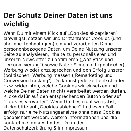
Der Schutz Deiner Daten ist uns
wichtig
Wenn Du mit einem Klick auf „Cookies akzeptieren“
Dein Engagement macht den Unterschied. Schließe Dich 4,5
einwilligst, setzen wir und Drittanbieter Cookies (und
Millionen Menschen an.
ähnliche Technologien) ein und verarbeiten Deine
personenbezogene Daten, um Deine Nutzung unserer
Newsletter bestellen
Seite zu analysieren, Inhalte zu personalisieren und
unseren Newsletter zu optimieren („Analytics und
Personalisierung“) sowie Nutzer*innen mit (politischer)
Werbung wieder anzusprechen und den Erfolg unserer
(politischen) Werbung messen („Remarketing und
Conversion tracking“). Du kannst jederzeit entscheiden
Campact e.V.
bzw. widerrufen, welche Cookies wir einsetzen und
welche Deiner Daten (nicht) verarbeitet werden dürfen.
IBAN DE95 2‍5‍1‍2 0‍5‍1‍0 6‍9‍8‍0 0‍0‍0‍0 0‍0
Klicke dafür auf den entsprechenden Button oder auf
SozialBank
“Cookies verwalten”. Wenn Du dies nicht wünschst,
Direkt online spenden
klicke bitte auf „Cookies ablehnen“. In diesem Fall
erfolgt nur eine Nutzungsanalyse ohne dass Cookies
gespeichert werden. Weitere Informationen und die
Newsletter
Hilfe und
konkreten Cookies findest Du in der
FAQ
Kontakt
Datenschutz
Impressum
Cookie Einstellungen
Datenschutzerklärung
& im
Impressum
.