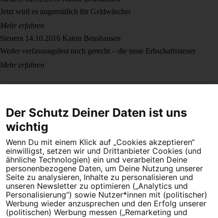
Jetzt wird es ungemütlich für Geldwäscher
Mehr erfahren
Steuern
14.10.2016
Katrin Beushausen
Weder verfassungsfest noch gerecht – die neue Erbschaftssteuer
Mehr erfahren
Der Schutz Deiner Daten ist uns
wichtig
Wenn Du mit einem Klick auf „Cookies akzeptieren“
Dein Engagement macht den Unterschied. Schließe Dich 4,5
einwilligst, setzen wir und Drittanbieter Cookies (und
Millionen Menschen an.
ähnliche Technologien) ein und verarbeiten Deine
personenbezogene Daten, um Deine Nutzung unserer
Newsletter bestellen
Seite zu analysieren, Inhalte zu personalisieren und
unseren Newsletter zu optimieren („Analytics und
Personalisierung“) sowie Nutzer*innen mit (politischer)
Werbung wieder anzusprechen und den Erfolg unserer
(politischen) Werbung messen („Remarketing und