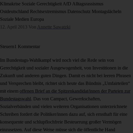
Klimakrise
Soziale Gerechtigkeit
AfD
Alltagsrassismus
Ostdeutschland
Rechtsextremismus
Datenschutz
Montagslächeln
Soziale Medien
Europa
12. April 2013
Von
Annette Sawatzki
Steuern
1 Kommentar
Im Bundestags-Wahlkampf wird noch viel die Rede sein von
Gerechtigkeit und sozialer Ausgewogenheit, von Investitionen in die
Zukunft und anderen guten Dingen. Damit es nicht bei leeren Phrasen
und Versprechen bleibt, richtet sich heute das Bündnis „Umfairteilen“
mit einem
offenen Brief an die Spitzenkandidat/innen der Parteien zur
Bundestagswahl
. Das von Campact, Gewerkschaften,
Sozialverbänden und vielen weiteren Organisationen unterzeichnete
Schreiben fordert die Politiker/innen dazu auf, sich ernsthaft für eine
konsequente und schlupflochfreie Besteuerung großer Vermögen
einzusetzen. Auf diese Weise müsse sich die öffentliche Hand