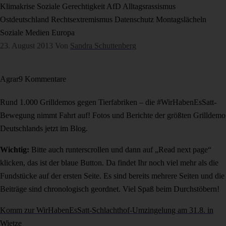
Klimakrise
Soziale Gerechtigkeit
AfD
Alltagsrassismus
Ostdeutschland
Rechtsextremismus
Datenschutz
Montagslächeln
Soziale Medien
Europa
23. August 2013
Von
Sandra Schuttenberg
Agrar
9 Kommentare
Rund 1.000 Grilldemos gegen Tierfabriken – die #WirHabenEsSatt-
Bewegung nimmt Fahrt auf! Fotos und Berichte der größten Grilldemo
Deutschlands jetzt im Blog.
Wichtig:
Bitte auch runterscrollen und dann auf „Read next page“
klicken, das ist der blaue Button. Da findet Ihr noch viel mehr als die
Fundstücke auf der ersten Seite. Es sind bereits mehrere Seiten und die
Beiträge sind chronologisch geordnet. Viel Spaß beim Durchstöbern!
Komm zur WirHabenEsSatt-Schlachthof-Umzingelung am 31.8. in
Wietze