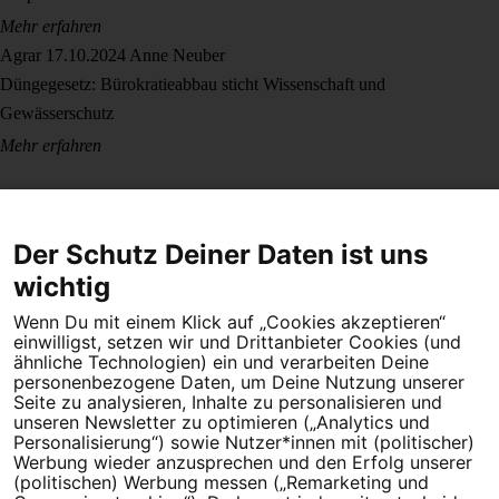
Mehr erfahren
Agrar
17.10.2024
Anne Neuber
Düngegesetz: Bürokratieabbau sticht Wissenschaft und
Gewässerschutz
Mehr erfahren
Der Schutz Deiner Daten ist uns
wichtig
Wenn Du mit einem Klick auf „Cookies akzeptieren“
Dein Engagement macht den Unterschied. Schließe Dich 4,5
einwilligst, setzen wir und Drittanbieter Cookies (und
Millionen Menschen an.
ähnliche Technologien) ein und verarbeiten Deine
personenbezogene Daten, um Deine Nutzung unserer
Newsletter bestellen
Seite zu analysieren, Inhalte zu personalisieren und
unseren Newsletter zu optimieren („Analytics und
Personalisierung“) sowie Nutzer*innen mit (politischer)
Werbung wieder anzusprechen und den Erfolg unserer
(politischen) Werbung messen („Remarketing und