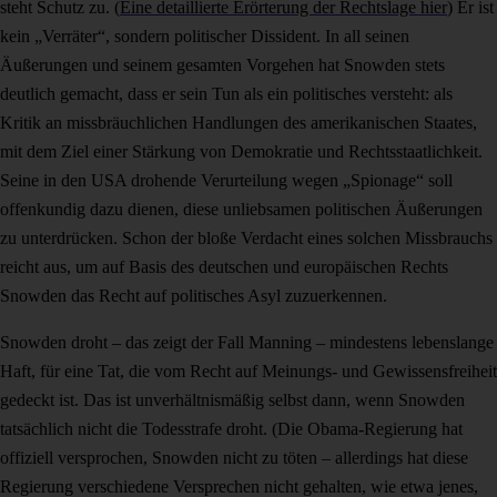
steht Schutz zu. (
Eine detaillierte Erörterung der Rechtslage hier
) Er ist
kein „Verräter“, sondern politischer Dissident. In all seinen
Äußerungen und seinem gesamten Vorgehen hat Snowden stets
deutlich gemacht, dass er sein Tun als ein politisches versteht: als
Kritik an missbräuchlichen Handlungen des amerikanischen Staates,
mit dem Ziel einer Stärkung von Demokratie und Rechtsstaatlichkeit.
Seine in den USA drohende Verurteilung wegen „Spionage“ soll
offenkundig dazu dienen, diese unliebsamen politischen Äußerungen
zu unterdrücken. Schon der bloße Verdacht eines solchen Missbrauchs
reicht aus, um auf Basis des deutschen und europäischen Rechts
Snowden das Recht auf politisches Asyl zuzuerkennen.
Snowden droht – das zeigt der Fall Manning – mindestens lebenslange
Haft, für eine Tat, die vom Recht auf Meinungs- und Gewissensfreiheit
gedeckt ist. Das ist unverhältnismäßig selbst dann, wenn Snowden
tatsächlich nicht die Todesstrafe droht. (Die Obama-Regierung hat
offiziell versprochen, Snowden nicht zu töten – allerdings hat diese
Regierung verschiedene Versprechen nicht gehalten, wie etwa jenes,