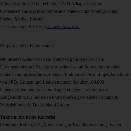
Klimakrise
Soziale Gerechtigkeit
AfD
Alltagsrassismus
Ostdeutschland
Rechtsextremismus
Datenschutz
Montagslächeln
Soziale Medien
Europa
19. November 2013
Von
Annette Sawatzki
Bürgerrechte
12 Kommentare
Mit unserer Aktion vor dem Bundestag forderten wir die
Parlamentarier auf, Rückgrat zu zeigen – und Snowden vor einen
Untersuchungsausschuss zu laden. Fraktionschefs und -geschäftsführer
von SPD, Grünen und Linken nahmen die über 160.000
Unterschriften unter unseren Appell entgegen, mit dem wir
Zeugenschutz für Snowden und besseren gesetzlichen Schutz für
Whistleblower in Deutschland fordern.
Tanz um die heiße Kartoffel
Flatternde Roben, die
„Anwälte gegen Totalüberwachung“
halten