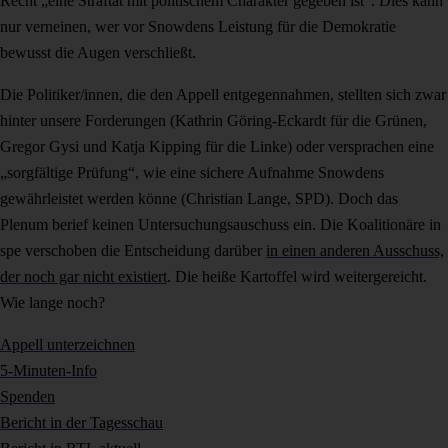
Recht „eine Straftat mit politischem Charakter gegeben ist“. Dies kann
nur verneinen, wer vor Snowdens Leistung für die Demokratie
bewusst die Augen verschließt.
Die Politiker/innen, die den Appell entgegennahmen, stellten sich zwar
hinter unsere Forderungen (Kathrin Göring-Eckardt für die Grünen,
Gregor Gysi und Katja Kipping für die Linke) oder versprachen eine
„sorgfältige Prüfung“, wie eine sichere Aufnahme Snowdens
gewährleistet werden könne (Christian Lange, SPD). Doch das
Plenum berief keinen Untersuchungsauschuss ein. Die Koalitionäre in
spe verschoben die Entscheidung darüber
in einen anderen Ausschuss,
der noch gar nicht existiert
. Die heiße Kartoffel wird weitergereicht.
Wie lange noch?
Appell unterzeichnen
5-Minuten-Info
Spenden
Bericht in der Tagesschau