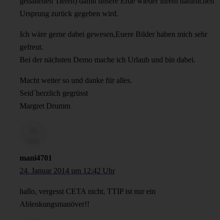
gehaltenen Tieren) damit unsere Erde wieder ihrem natürlichen
Ursprung zurück gegeben wird.
Ich wäre gerne dabei gewesen,Euere Bilder haben mich sehr
gefreut.
Bei der nächsten Demo mache ich Urlaub und bin dabei.
Macht weiter so und danke für alles.
Seid´herzlich gegrüsst
Margret Drumm
mani4701
24. Januar 2014 um 12:42 Uhr
hallo, vergesst CETA nicht, TTIP ist nur ein
Ablenkungsmanöver!!