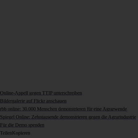
Online-Appell gegen TTIP unterschreiben
Bildergalerie auf Flickr anschauen
rbb online: 30.000 Menschen demonstrieren für eine Agrarwende
Spiegel Online: Zehntausende demonstrieren gegen die Agrarindustrie
Für die Demo spenden
Teilen
Kopieren