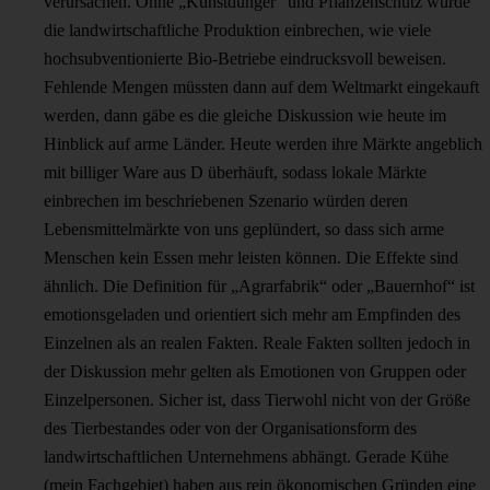
verursachen. Ohne „Kunstdünger“ und Pflanzenschutz würde
die landwirtschaftliche Produktion einbrechen, wie viele
hochsubventionierte Bio-Betriebe eindrucksvoll beweisen.
Fehlende Mengen müssten dann auf dem Weltmarkt eingekauft
werden, dann gäbe es die gleiche Diskussion wie heute im
Hinblick auf arme Länder. Heute werden ihre Märkte angeblich
mit billiger Ware aus D überhäuft, sodass lokale Märkte
einbrechen im beschriebenen Szenario würden deren
Lebensmittelmärkte von uns geplündert, so dass sich arme
Menschen kein Essen mehr leisten können. Die Effekte sind
ähnlich. Die Definition für „Agrarfabrik“ oder „Bauernhof“ ist
emotionsgeladen und orientiert sich mehr am Empfinden des
Einzelnen als an realen Fakten. Reale Fakten sollten jedoch in
der Diskussion mehr gelten als Emotionen von Gruppen oder
Einzelpersonen. Sicher ist, dass Tierwohl nicht von der Größe
des Tierbestandes oder von der Organisationsform des
landwirtschaftlichen Unternehmens abhängt. Gerade Kühe
(mein Fachgebiet) haben aus rein ökonomischen Gründen eine