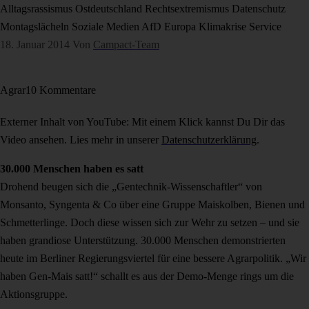
Alltagsrassismus
Ostdeutschland
Rechtsextremismus
Datenschutz
Montagslächeln
Soziale Medien
AfD
Europa
Klimakrise
Service
18. Januar 2014
Von
Campact-Team
Agrar
10 Kommentare
Externer Inhalt von YouTube: Mit einem Klick kannst Du Dir das
Video ansehen. Lies mehr in unserer
Datenschutzerklärung
.
30.000 Menschen haben es satt
Drohend beugen sich die „Gentechnik-Wissenschaftler“ von
Monsanto, Syngenta & Co über eine Gruppe Maiskolben, Bienen und
Schmetterlinge. Doch diese wissen sich zur Wehr zu setzen – und sie
haben grandiose Unterstützung. 30.000 Menschen demonstrierten
heute im Berliner Regierungsviertel für eine bessere Agrarpolitik. „Wir
haben Gen-Mais satt!“ schallt es aus der Demo-Menge rings um die
Aktionsgruppe.