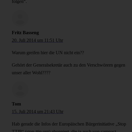
folgen“.
Fritz Basseng
20. Juli 2014 um 11:51 Uhr
Warum greifen hier die UN nicht ein??
Gehört der Generalsekretär auch zu den Verschwörern gegen
unser aller Wohl????
Tom
15. Juli 2014 um 21:43 Uhr
Hab gerade die Infos der Europäischen Bürgerinitiative „Stop
TTIP“ (stop-ttip.org) abonniert, die ja auch von campact