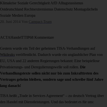
Klimakrise
Soziale Gerechtigkeit
AfD
Alltagsrassismus
Ostdeutschland
Rechtsextremismus
Datenschutz
Montagslächeln
Soziale Medien
Europa
20. Juni 2014
Von
Campact-Team
ACTA
Handel
TTIP
68 Kommentare
Gestern wurde ein Teil der geheimen TISA-Verhandlungen auf
Wikileaks
veröffentlicht. Dadurch wurde ein unglaublicher Plan von
EU, USA und 22 anderen Regierungen bekannt: Eine beispiellose
Privatisierungs- und Deregulierungswelle soll rollen.
Die
Verhandlungstexte sollen nicht nur bis zum Inkrafttreten des
Vertrages geheim bleiben, sondern sage und schreibe fünf Jahre
lang danach!
TISA heißt „Trade in Services Agreement“ – zu deutsch Vertrag über
den Handel mit Dienstleistungen. Und das bedeutet es für uns: