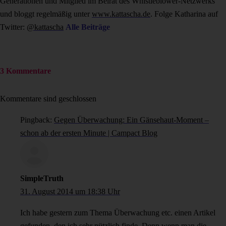
Generationen und Mitglied im Beirat des Whistleblower-Netzwerks
und bloggt regelmäßig unter
www.kattascha.de
. Folge Katharina auf
Twitter:
@kattascha
Alle Beiträge
3 Kommentare
Kommentare sind geschlossen
Pingback:
Gegen Überwachung: Ein Gänsehaut-Moment –
schon ab der ersten Minute | Campact Blog
SimpleTruth
31. August 2014 um 18:38 Uhr
Ich habe gestern zum Thema Überwachung etc. einen Artikel
gefunden, den ich sehr nützlich finde. Denn wenn man die