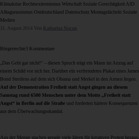
Klimakrise
Rechtsextremismus
Wirtschaft
Soziale Gerechtigkeit
AfD
Alltagsrassismus
Ostdeutschland
Datenschutz
Montagslächeln
Soziale
Medien
31. August 2014
Von
Katharina Nocun
Bürgerrechte
3 Kommentare
„Das Geht gar nicht!“ – diesen Spruch trägt ein Mann im Anzug auf
einem Schild vor sich her. Darüber ein verfremdetes Plakat eines James
Bond Streifens auf dem sich Obama und Merkel in den Armen liegen.
Auf der Demonstration Freiheit statt Angst gingen an diesem
Samstag rund 6500 Menschen unter dem Motto „Freiheit statt
Angst“ in Berlin auf die Straße
und forderten härtere Konsequenzen
aus dem Überwachungsskandal.
Aus der Menge stachen gerade viele Ideen für kreativen Protest heraus.