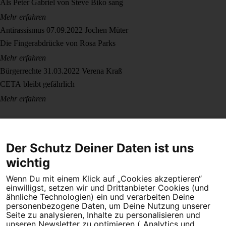
Als Peter Gabriel von Steve Biko sang
Mehr erfahren
Antirassismus
07.09.2022
Jochen Müter
Die Fingerabdrücke von Rosa Parks
Mehr erfahren
Bürgerrechte
31.03.2022
Verena Kraß
CETA bleibt gefährlich
Mehr erfahren
Der Schutz Deiner Daten ist uns
wichtig
Wenn Du mit einem Klick auf „Cookies akzeptieren“
Dein Engagement macht den Unterschied. Schließe Dich 4,5
einwilligst, setzen wir und Drittanbieter Cookies (und
Millionen Menschen an.
ähnliche Technologien) ein und verarbeiten Deine
personenbezogene Daten, um Deine Nutzung unserer
Newsletter bestellen
Seite zu analysieren, Inhalte zu personalisieren und
unseren Newsletter zu optimieren („Analytics und