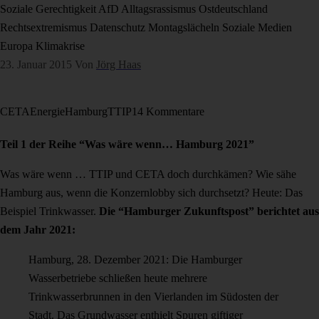
Soziale Gerechtigkeit
AfD
Alltagsrassismus
Ostdeutschland
Rechtsextremismus
Datenschutz
Montagslächeln
Soziale Medien
Europa
Klimakrise
23. Januar 2015
Von
Jörg Haas
CETA
Energie
Hamburg
TTIP
14 Kommentare
Teil 1 der Reihe “Was wäre wenn… Hamburg 2021”
Was wäre wenn … TTIP und CETA doch durchkämen? Wie sähe
Hamburg aus, wenn die Konzernlobby sich durchsetzt? Heute: Das
Beispiel Trinkwasser.
Die “Hamburger Zukunftspost” berichtet aus
dem Jahr 2021:
Hamburg, 28. Dezember 2021: Die Hamburger
Wasserbetriebe schließen heute mehrere
Trinkwasserbrunnen in den Vierlanden im Südosten der
Stadt. Das Grundwasser enthielt Spuren giftiger