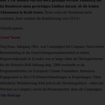
und TTIP können von uns noch gestoppt werden. Hamburg hat
im Bundesrat einen gewichtigen Einfluss darauf, ob die beiden
Abkommen in Kraft treten.
Denn wenn der Bundesrat nicht
zustimmt, dann scheitert die Ratifizierung von CETA!
Teilen
Kopieren
Autor*innen
Jörg Haas, Jahrgang 1961, war Campaigner bei Campact. Nach einem
Berufseinstieg in die Entwicklungszusammenarbeit in einem
Regenwaldprojekt in Ecuador war er lange Jahre als Ökologiereferent
für die Heinrich-Böll-Stiftung tätig. 2008 wechselte er als
Programmdirektor zur European Climate Foundation. Intensives
Engagement in den UN-Klimaverhandlungen in Kopenhagen. Ohne
öffentliche Mobilisierung fehlt jedoch der Handlungsdruck - daher der
Wechsel zu Campact, zuerst als Pressesprecher, dann als Campaigner.
Alle Beiträge