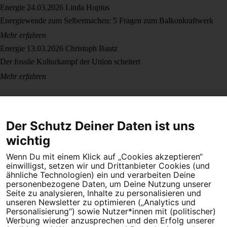
Energie
24.03.2026
Linda Hopius
Energiewende zum Selbermachen: 5 Fragen zum Balkonkraftwerk
Mehr erfahren
Energie
13.03.2026
Christoph Bautz
Der fossile Kulturkampf der Union scheitert
Mehr erfahren
Der Schutz Deiner Daten ist uns
wichtig
Wenn Du mit einem Klick auf „Cookies akzeptieren“
Dein Engagement macht den Unterschied. Schließe Dich 4,5
einwilligst, setzen wir und Drittanbieter Cookies (und
Millionen Menschen an.
ähnliche Technologien) ein und verarbeiten Deine
personenbezogene Daten, um Deine Nutzung unserer
Newsletter bestellen
Seite zu analysieren, Inhalte zu personalisieren und
unseren Newsletter zu optimieren („Analytics und
Personalisierung“) sowie Nutzer*innen mit (politischer)
Werbung wieder anzusprechen und den Erfolg unserer