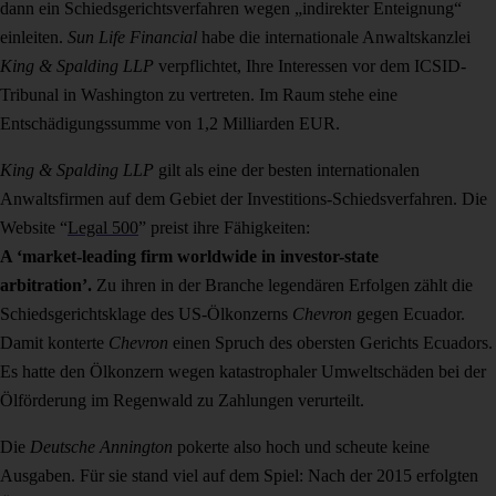
dann ein Schiedsgerichtsverfahren wegen „indirekter Enteignung“
einleiten.
Sun Life Financial
habe die internationale Anwaltskanzlei
King & Spalding LLP
verpflichtet, Ihre Interessen vor dem ICSID-
Tribunal in Washington zu vertreten. Im Raum stehe eine
Entschädigungssumme von 1,2 Milliarden EUR.
King & Spalding LLP
gilt als eine der besten internationalen
Anwaltsfirmen auf dem Gebiet der Investitions-Schiedsverfahren. Die
Website “
Legal 500
” preist ihre Fähigkeiten:
A ‘market-leading firm worldwide in investor-state
arbitration’.
Zu ihren in der Branche legendären Erfolgen zählt die
Schiedsgerichtsklage des US-Ölkonzerns
Chevron
gegen Ecuador.
Damit konterte
Chevron
einen Spruch des obersten Gerichts Ecuadors.
Es hatte den Ölkonzern wegen katastrophaler Umweltschäden bei der
Ölförderung im Regenwald zu Zahlungen verurteilt.
Die
Deutsche Annington
pokerte also hoch und scheute keine
Ausgaben. Für sie stand viel auf dem Spiel: Nach der 2015 erfolgten