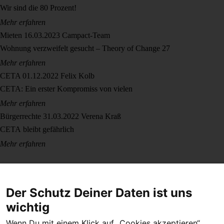
Wir sind die 80 Prozent!
Mehr erfahren
Mieten
16.03.2023
Campact-Team
Wohnung verzweifelt gesucht – Theory of Change 27
Mehr erfahren
CETA
01.12.2022
Felix Kolb
CETA: Ein erster Kompromiss von vielen
Mehr erfahren
Bürgerrechte
31.03.2022
Verena Kraß
CETA bleibt gefährlich
Mehr erfahren
Der Schutz Deiner Daten ist uns
wichtig
Wenn Du mit einem Klick auf „Cookies akzeptieren“