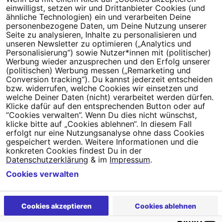
Dein Engagement macht den Unterschied. Schließe Dich 4,5
einwilligst, setzen wir und Drittanbieter Cookies (und
Millionen Menschen an.
ähnliche Technologien) ein und verarbeiten Deine
personenbezogene Daten, um Deine Nutzung unserer
Seite zu analysieren, Inhalte zu personalisieren und
Newsletter bestellen
unseren Newsletter zu optimieren („Analytics und
Personalisierung“) sowie Nutzer*innen mit (politischer)
Werbung wieder anzusprechen und den Erfolg unserer
(politischen) Werbung messen („Remarketing und
Conversion tracking“). Du kannst jederzeit entscheiden
Campact e.V.
bzw. widerrufen, welche Cookies wir einsetzen und
welche Deiner Daten (nicht) verarbeitet werden dürfen.
IBAN DE95 2‍5‍1‍2 0‍5‍1‍0 6‍9‍8‍0 0‍0‍0‍0 0‍0
Klicke dafür auf den entsprechenden Button oder auf
SozialBank
“Cookies verwalten”. Wenn Du dies nicht wünschst,
Direkt online spenden
klicke bitte auf „Cookies ablehnen“. In diesem Fall
erfolgt nur eine Nutzungsanalyse ohne dass Cookies
gespeichert werden. Weitere Informationen und die
Newsletter
Hilfe und
konkreten Cookies findest Du in der
FAQ
Kontakt
Datenschutz
Impressum
Cookie Einstellungen
Datenschutzerklärung
& im
Impressum
.
Cookies verwalten
Cookies akzeptieren
Cookies ablehnen