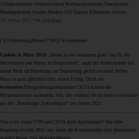
Alltagsrassismus
Ostdeutschland
Rechtsextremismus
Datenschutz
Montagslächeln
Soziale Medien
AfD
Europa
Klimakrise
Service
28. Januar 2015
Von
Jörg Haas
CETA
Hamburg
Mieten
TTIP
22 Kommentare
Update, 6. März 2015:
„Heute ist ein verdammt guter Tag für die
Mieterinnen und Mieter in Deutschland“, sagte der Justizminister bei
seiner Rede im Bundestag am Donnerstag gleich zweimal. Heiko
Maas ist ganz glücklich über seinen Erfolg. Doch das
Freihandels
/Deregulierungsabkommen CETA könnte die
Mietpreisbremse aushebeln. Wie, das erfahren Sie in dieser Geschichte
aus der „Hamburger Zukunftspost“ des Jahres 2021.
Was wäre wenn TTIP und CETA doch durchkämen? Wie sähe
Hamburg im Jahr 2021 aus, wenn die Konzernlobby sich durchsetzen
würde? Heute: Das Beispiel Mieten.