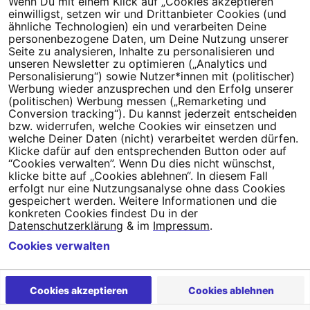
Wenn Du mit einem Klick auf „Cookies akzeptieren“
Dein Engagement macht den Unterschied. Schließe Dich 4,5
einwilligst, setzen wir und Drittanbieter Cookies (und
Millionen Menschen an.
ähnliche Technologien) ein und verarbeiten Deine
personenbezogene Daten, um Deine Nutzung unserer
Newsletter bestellen
Seite zu analysieren, Inhalte zu personalisieren und
unseren Newsletter zu optimieren („Analytics und
Personalisierung“) sowie Nutzer*innen mit (politischer)
Werbung wieder anzusprechen und den Erfolg unserer
(politischen) Werbung messen („Remarketing und
Conversion tracking“). Du kannst jederzeit entscheiden
Campact e.V.
bzw. widerrufen, welche Cookies wir einsetzen und
welche Deiner Daten (nicht) verarbeitet werden dürfen.
IBAN DE95 2‍5‍1‍2 0‍5‍1‍0 6‍9‍8‍0 0‍0‍0‍0 0‍0
Klicke dafür auf den entsprechenden Button oder auf
SozialBank
“Cookies verwalten”. Wenn Du dies nicht wünschst,
Direkt online spenden
klicke bitte auf „Cookies ablehnen“. In diesem Fall
erfolgt nur eine Nutzungsanalyse ohne dass Cookies
gespeichert werden. Weitere Informationen und die
Newsletter
Hilfe und
konkreten Cookies findest Du in der
FAQ
Kontakt
Datenschutz
Impressum
Cookie Einstellungen
Datenschutzerklärung
& im
Impressum
.
Cookies verwalten
Cookies akzeptieren
Cookies ablehnen