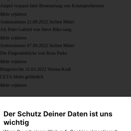
Ampel verpasst faire Besteuerung von Krisenprofiteuren
Mehr erfahren
Antirassismus
21.09.2022
Jochen Müter
Als Peter Gabriel von Steve Biko sang
Mehr erfahren
Antirassismus
07.09.2022
Jochen Müter
Die Fingerabdrücke von Rosa Parks
Mehr erfahren
Bürgerrechte
31.03.2022
Verena Kraß
CETA bleibt gefährlich
Mehr erfahren
Der Schutz Deiner Daten ist uns
wichtig