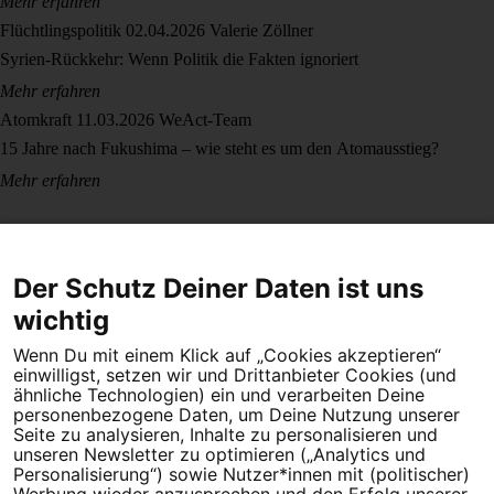
Mehr erfahren
Flüchtlingspolitik
02.04.2026
Valerie Zöllner
Syrien-Rückkehr: Wenn Politik die Fakten ignoriert
Mehr erfahren
Atomkraft
11.03.2026
WeAct-Team
15 Jahre nach Fukushima – wie steht es um den Atomausstieg?
Mehr erfahren
Der Schutz Deiner Daten ist uns
wichtig
Wenn Du mit einem Klick auf „Cookies akzeptieren“
Dein Engagement macht den Unterschied. Schließe Dich 4,5
einwilligst, setzen wir und Drittanbieter Cookies (und
Millionen Menschen an.
ähnliche Technologien) ein und verarbeiten Deine
personenbezogene Daten, um Deine Nutzung unserer
Newsletter bestellen
Seite zu analysieren, Inhalte zu personalisieren und
unseren Newsletter zu optimieren („Analytics und
Personalisierung“) sowie Nutzer*innen mit (politischer)