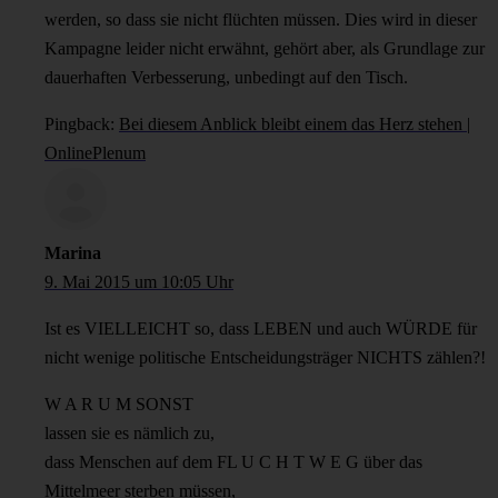
werden, so dass sie nicht flüchten müssen. Dies wird in dieser
Kampagne leider nicht erwähnt, gehört aber, als Grundlage zur
dauerhaften Verbesserung, unbedingt auf den Tisch.
Pingback:
Bei diesem Anblick bleibt einem das Herz stehen |
OnlinePlenum
Marina
9. Mai 2015 um 10:05 Uhr
Ist es VIELLEICHT so, dass LEBEN und auch WÜRDE für
nicht wenige politische Entscheidungsträger NICHTS zählen?!
W A R U M SONST
lassen sie es nämlich zu,
dass Menschen auf dem FL U C H T W E G über das
Mittelmeer sterben müssen,