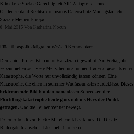
Klimakrise
Soziale Gerechtigkeit
AfD
Alltagsrassismus
Ostdeutschland
Rechtsextremismus
Datenschutz
Montagslächeln
Soziale Medien
Europa
8. Mai 2015
Von
Katharina Nocun
Flüchtlingspolitik
Migration
WeAct
9 Kommentare
Den lauten Protest ist man im Kanzleramt gewohnt. Am Freitag aber
versammelten sich viele Menschen in stummer Trauer angesichts einer
Katastrophe, die Worte nur unvollständig fassen können. Eine
Katastrophe, die einen in stummer Wut fassungslos zurücklässt.
Dieses
beklemmende Bild hat den namenlosen Schrecken der
Flüchtlingskatastrophe heute ganz nah ins Herz der Politik
getragen.
Und die Teilnehmer tief bewegt.
Externer Inhalt von Flickr: Mit einem Klick kannst Du Dir die
Bildergalerie ansehen. Lies mehr in unserer