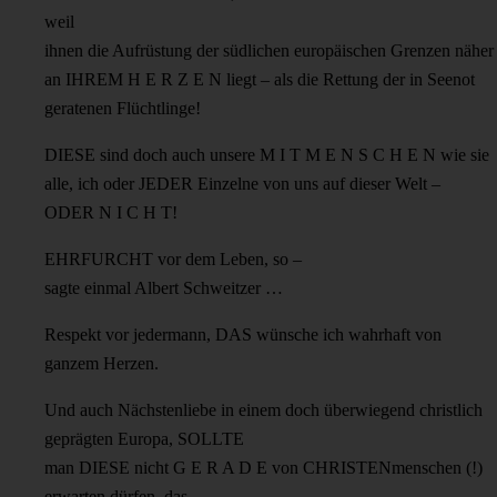
weil
ihnen die Aufrüstung der südlichen europäischen Grenzen näher
an IHREM H E R Z E N liegt – als die Rettung der in Seenot
geratenen Flüchtlinge!
DIESE sind doch auch unsere M I T M E N S C H E N wie sie
alle, ich oder JEDER Einzelne von uns auf dieser Welt –
ODER N I C H T!
EHRFURCHT vor dem Leben, so –
sagte einmal Albert Schweitzer …
Respekt vor jedermann, DAS wünsche ich wahrhaft von
ganzem Herzen.
Und auch Nächstenliebe in einem doch überwiegend christlich
geprägten Europa, SOLLTE
man DIESE nicht G E R A D E von CHRISTENmenschen (!)
erwarten dürfen, das –