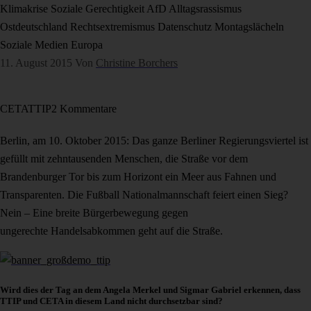
Klimakrise
Soziale Gerechtigkeit
AfD
Alltagsrassismus
Ostdeutschland
Rechtsextremismus
Datenschutz
Montagslächeln
Soziale Medien
Europa
11. August 2015
Von
Christine Borchers
CETA
TTIP
2 Kommentare
Berlin, am 10. Oktober 2015: Das ganze Berliner Regierungsviertel ist
gefüllt mit zehntausenden Menschen, die Straße vor dem
Brandenburger Tor bis zum Horizont ein Meer aus Fahnen und
Transparenten. Die Fußball Nationalmannschaft feiert einen Sieg?
Nein – Eine breite Bürgerbewegung gegen
ungerechte Handelsabkommen geht auf die Straße.
Wird dies der Tag an dem Angela Merkel und Sigmar Gabriel erkennen, dass
TTIP und CETA in diesem Land nicht durchsetzbar sind?