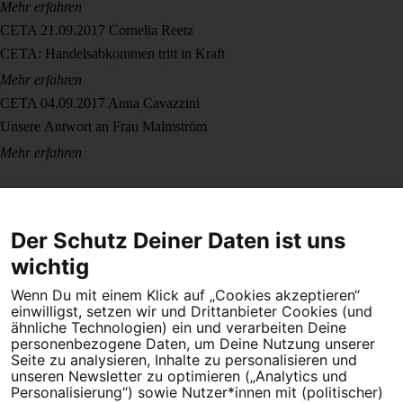
Mehr erfahren
CETA
21.09.2017
Cornelia Reetz
CETA: Handelsabkommen tritt in Kraft
Mehr erfahren
CETA
04.09.2017
Anna Cavazzini
Unsere Antwort an Frau Malmström
Mehr erfahren
Der Schutz Deiner Daten ist uns
wichtig
Wenn Du mit einem Klick auf „Cookies akzeptieren“
Dein Engagement macht den Unterschied. Schließe Dich 4,5
einwilligst, setzen wir und Drittanbieter Cookies (und
Millionen Menschen an.
ähnliche Technologien) ein und verarbeiten Deine
personenbezogene Daten, um Deine Nutzung unserer
Seite zu analysieren, Inhalte zu personalisieren und
Newsletter bestellen
unseren Newsletter zu optimieren („Analytics und
Personalisierung“) sowie Nutzer*innen mit (politischer)