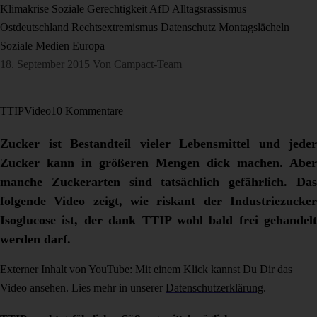
Klimakrise
Soziale Gerechtigkeit
AfD
Alltagsrassismus
Ostdeutschland
Rechtsextremismus
Datenschutz
Montagslächeln
Soziale Medien
Europa
18. September 2015
Von
Campact-Team
TTIP
Video
10 Kommentare
Zucker ist Bestandteil vieler Lebensmittel und jeder
Zucker kann in größeren Mengen dick machen. Aber
manche Zuckerarten sind tatsächlich gefährlich. Das
folgende Video zeigt, wie riskant der Industriezucker
Isoglucose ist, der dank TTIP wohl bald frei gehandelt
werden darf.
Externer Inhalt von YouTube: Mit einem Klick kannst Du Dir das
Video ansehen. Lies mehr in unserer
Datenschutzerklärung
.