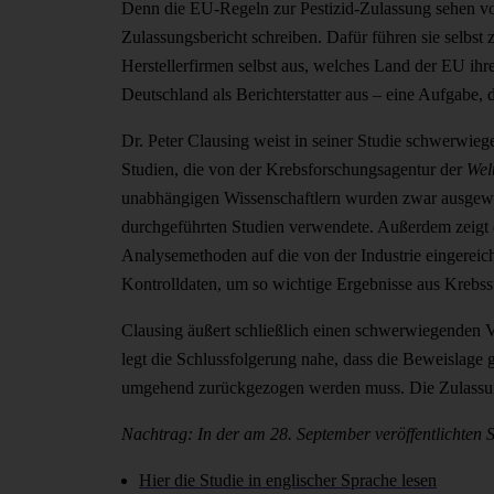
Denn die EU-Regeln zur Pestizid-Zulassung sehen vo
Zulassungsbericht schreiben. Dafür führen sie selbst 
Herstellerfirmen selbst aus, welches Land der EU ihr
Deutschland als Berichterstatter aus – eine Aufgabe,
Dr. Peter Clausing weist in seiner Studie schwerwie
Studien, die von der Krebsforschungsagentur der
Wel
unabhängigen Wissenschaftlern wurden zwar ausgewert
durchgeführten Studien verwendete. Außerdem zeigt di
Analysemethoden auf die von der Industrie eingereic
Kontrolldaten, um so wichtige Ergebnisse aus Krebs
Clausing äußert schließlich einen schwerwiegenden V
legt die Schlussfolgerung nahe, dass die Beweislage
umgehend zurückgezogen werden muss. Die Zulassung 
Nachtrag: In der am 28. September veröffentlichten S
Hier die Studie in englischer Sprache lesen