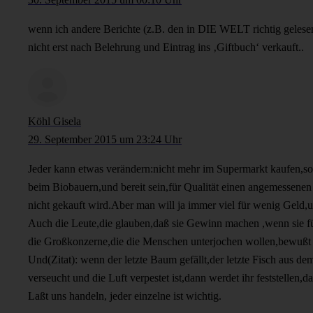
wenn ich andere Berichte (z.B. den in DIE WELT richtig gelesen 
nicht erst nach Belehrung und Eintrag ins ‚Giftbuch‘ verkauft..
Köhl Gisela
29. September 2015 um 23:24 Uhr
Jeder kann etwas verändern:nicht mehr im Supermarkt kaufen,s
beim Biobauern,und bereit sein,für Qualität einen angemessene
nicht gekauft wird.Aber man will ja immer viel für wenig Geld,
Auch die Leute,die glauben,daß sie Gewinn machen ,wenn sie f
die Großkonzerne,die die Menschen unterjochen wollen,bewußt 
Und(Zitat): wenn der letzte Baum gefällt,der letzte Fisch aus d
verseucht und die Luft verpestet ist,dann werdet ihr feststellen,
Laßt uns handeln, jeder einzelne ist wichtig.