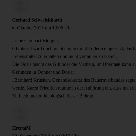
Gerhard Schweickhardt
6. Oktober 2015 um 13:06 Uhr
Liebe Campact Blogger,
Glyphosat wird doch nicht aus Jux und Tollerei eingesetzt, das h
Lebensmittel zu erhalten und nicht verfaulen zu lassen.
Die Dosis macht das Gift oder die Medizin, im Übermaß kann au
Gefunden in Donner und Doria:
„Bernhard Krüsken, Generalsekretär des Bauernverbandes sagte
werde. Karen Friedrich räumte in der Anhörung ein, dass man in
Zu flach und zu ideologisch dieser Beitrag.
HrertaM
30. September 2015 um 00:10 Uhr