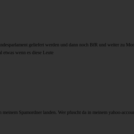
undesparlament geliefert werden und dann noch BfR und weiter zu Mons
mal etwas wenn es diese Leute
h in meinem Spamordner landen. Wer pfuscht da in meinem yahoo-account 