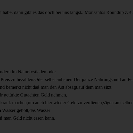
habe, dann gibt es das doch bei uns längst.. Monsantos Roundup z.B. s
ondern im Naturkostladen oder
n Preis zu bezahlen.Oder selbst anbauen.Der ganze Nahrungsmüll an F
und bemerkt nicht,daß man den Ast absägt,auf dem man sitzt
ür getürkte Gutachten Geld nehmen,
krank machen,um auch hier wieder Geld zu verdienen,sägen am selben 
em Wasser geholt,das Wasser
daß man Geld nicht essen kann.