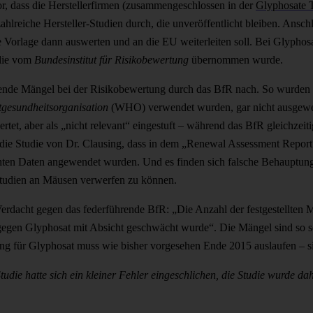
r, dass die Herstellerfirmen (zusammengeschlossen in der
Glyphosate 
zahlreiche Hersteller-Studien durch, die unveröffentlicht bleiben. Ansch
e Vorlage dann auswerten und an die EU weiterleiten soll. Bei Glyphosat
 die vom
Bundesinstitut für Risikobewertung
übernommen wurde.
gende Mängel bei der Risikobewertung durch das BfR nach. So wurden b
tgesundheitsorganisation
(WHO) verwendet wurden, gar nicht ausgewer
et, aber als „nicht relevant“ eingestuft – während das BfR gleichzeit
e Studie von Dr. Clausing, dass in dem „Renewal Assessment Report“ n
hten Daten angewendet wurden. Und es finden sich falsche Behauptung
studien an Mäusen verwerfen zu können.
erdacht gegen das federführende BfR: „Die Anzahl der festgestellten 
 gegen Glyphosat mit Absicht geschwächt wurde“. Die Mängel sind so 
für Glyphosat muss wie bisher vorgesehen Ende 2015 auslaufen – sie
tudie hatte sich ein kleiner Fehler eingeschlichen, die Studie wurde da