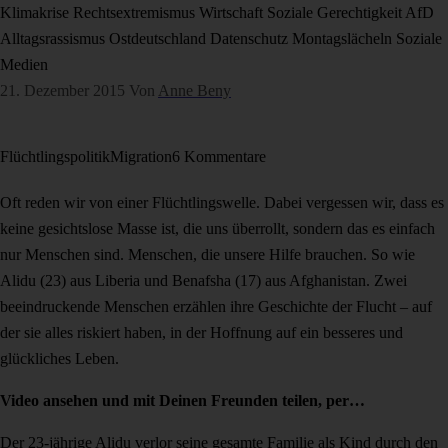
Klimakrise
Rechtsextremismus
Wirtschaft
Soziale Gerechtigkeit
AfD
Alltagsrassismus
Ostdeutschland
Datenschutz
Montagslächeln
Soziale
Medien
21. Dezember 2015
Von
Anne Beny
Flüchtlingspolitik
Migration
6 Kommentare
Oft reden wir von einer Flüchtlingswelle. Dabei vergessen wir, dass es
keine gesichtslose Masse ist, die uns überrollt, sondern das es einfach
nur Menschen sind. Menschen, die unsere Hilfe brauchen. So wie
Alidu (23) aus Liberia und Benafsha (17) aus Afghanistan. Zwei
beeindruckende Menschen erzählen ihre Geschichte der Flucht – auf
der sie alles riskiert haben, in der Hoffnung auf ein besseres und
glückliches Leben.
Video ansehen und mit Deinen Freunden teilen, per…
Der 23-jährige Alidu verlor seine gesamte Familie als Kind durch den