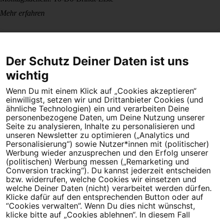
Mehr erfahren
Der Schutz Deiner Daten ist uns
wichtig
Wenn Du mit einem Klick auf „Cookies akzeptieren“
Dein Engagement macht den Unterschied. Schließe Dich 4,5
einwilligst, setzen wir und Drittanbieter Cookies (und
Millionen Menschen an.
ähnliche Technologien) ein und verarbeiten Deine
personenbezogene Daten, um Deine Nutzung unserer
Seite zu analysieren, Inhalte zu personalisieren und
Newsletter bestellen
unseren Newsletter zu optimieren („Analytics und
Personalisierung“) sowie Nutzer*innen mit (politischer)
Werbung wieder anzusprechen und den Erfolg unserer
(politischen) Werbung messen („Remarketing und
Conversion tracking“). Du kannst jederzeit entscheiden
Campact e.V.
bzw. widerrufen, welche Cookies wir einsetzen und
welche Deiner Daten (nicht) verarbeitet werden dürfen.
IBAN DE95 2‍5‍1‍2 0‍5‍1‍0 6‍9‍8‍0 0‍0‍0‍0 0‍0
Klicke dafür auf den entsprechenden Button oder auf
SozialBank
“Cookies verwalten”. Wenn Du dies nicht wünschst,
Direkt online spenden
klicke bitte auf „Cookies ablehnen“. In diesem Fall