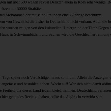
gen mit über 500 wegen sexual Delikten allein in Köln sehr wenige. B
sitzen nur 50000 Straftäter.
ad Mohammad der mit seine Freunden eine 27jährige beschützte.
rm von Gewalt ist die bisher in Deutschland nicht vorkam. Auch die bei
fen wurden zeugen von den kulturellen Hintergrund der Täter. Gegen 
m Haus, in Schwimmbädern und Saunen wird die Geschlechtertrennung ei
 Tage später noch Verdächtige heraus zu finden. Allein die Anzeigen 
, angefasst und bestohlen haben. Wacht auf! Wer sich nicht damit abfin
 die Freiheit, die dieses Land jedem bietet, nehmen: Deutschland verla
hier geltendes Recht zu halten, sollte das Asylrecht verwirkt sein.