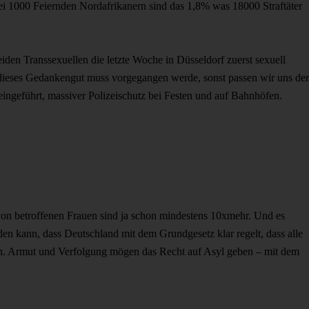
ei 1000 Feiernden Nordafrikanern sind das 1,8% was 18000 Straftäter
den Transsexuellen die letzte Woche in Düsseldorf zuerst sexuell
dieses Gedankengut muss vorgegangen werde, sonst passen wir uns der
ngeführt, massiver Polizeischutz bei Festen und auf Bahnhöfen.
von betroffenen Frauen sind ja schon mindestens 10xmehr. Und es
den kann, dass Deutschland mit dem Grundgesetz klar regelt, dass alle
ssen. Armut und Verfolgung mögen das Recht auf Asyl geben – mit dem