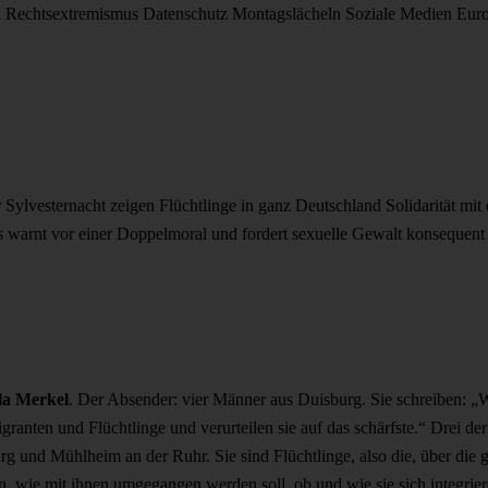
d
Rechtsextremismus
Datenschutz
Montagslächeln
Soziale Medien
Eur
Sylvesternacht zeigen Flüchtlinge in ganz Deutschland Solidarität mit
 warnt vor einer Doppelmoral und fordert sexuelle Gewalt konsequent 
la Merkel
. Der Absender: vier Männer aus Duisburg. Sie schreiben: „
ranten und Flüchtlinge und verurteilen sie auf das schärfste.“ Drei d
urg und Mühlheim an der Ruhr. Sie sind Flüchtlinge, also die, über die 
en, wie mit ihnen umgegangen werden soll, ob und wie sie sich integrier