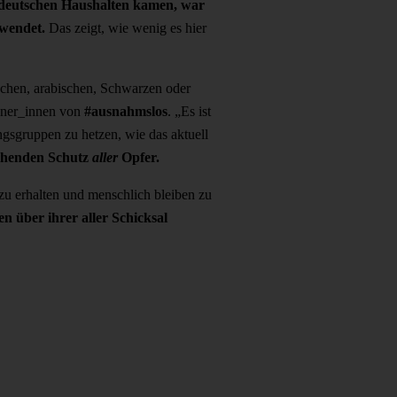
 deutschen Haushalten kamen, war
ewendet.
Das zeigt, wie wenig es hier
ischen, arabischen, Schwarzen oder
chner_innen von
#ausnahmslos
. „Es ist
ngsgruppen zu hetzen, wie das aktuell
ichenden Schutz
aller
Opfer.
 zu erhalten und menschlich bleiben zu
n über ihrer aller Schicksal