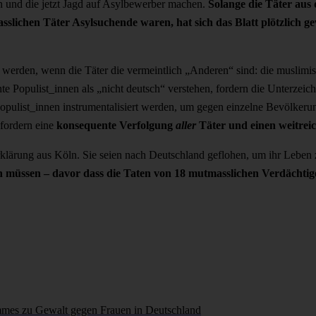
n und die jetzt Jagd auf Asylbewerber machen.
Solange die Täter aus
sslichen Täter Asylsuchende waren, hat sich das Blatt plötzlich g
rt werden, wenn die Täter die vermeintlich „Anderen“ sind: die muslim
hte Populist_innen als „nicht deutsch“ verstehen, fordern die Unterzei
Populist_innen instrumentalisiert werden, um gegen einzelne Bevölkeru
 fordern eine
konsequente Verfolgung
aller
Täter und einen weitre
Erklärung aus Köln. Sie seien nach Deutschland geflohen, um ihr Leben
ben müssen – davor dass die Taten von 18 mutmasslichen Verdächtige
emmes zu Gewalt gegen Frauen in Deutschland