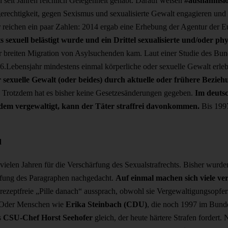
 seit Jahren reichlich Gelegenheit gehabt. Darauf weisen
#ausnahmslo
rgerechtigkeit, gegen Sexismus und sexualisierte Gewalt engagieren un
r reichen ein paar Zahlen: 2014 ergab eine Erhebung der Agentur der 
ts sexuell belästigt wurde und ein Drittel sexualisierte und/oder ph
r breiten Migration von Asylsuchenden kam. Laut einer Studie des Bun
16.Lebensjahr mindestens einmal körperliche oder sexuelle Gewalt erle
 sexuelle Gewalt (oder beides) durch aktuelle oder frühere Bezie
.
Trotzdem hat es bisher keine Gesetzesänderungen gegeben.
Im deutsc
tzdem vergewaltigt, kann der Täter straffrei davonkommen.
Bis 1997
d
elen Jahren für die Verschärfung des Sexualstrafrechts. Bisher wurden 
rfung des Paragraphen nachgedacht.
Auf einmal machen sich viele ve
e rezeptfreie „Pille danach“ aussprach, obwohl sie Vergewaltigungsopfe
. Oder Menschen wie
Erika Steinbach (CDU)
, die noch 1997 im Bunde
s
CSU-Chef Horst Seehofer
gleich, der heute härtere Strafen fordert. 