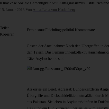
Klimakrise
Soziale Gerechtigkeit
AfD
Alltagsrassismus
Ostdeutschlan
15. Januar 2016
Von
Anna-Lena von Hodenberg
Teilen
Feminismus
Flüchtlingspolitik
6 Kommentare
Kopieren
Gesten der Anteilnahme: Nach den Übergriffen in der 
den Tätern. Das Feministinnenkollektiv #ausnahmslos
Täter Asylsuchende sind.
Als erstes ein Brief. Adressat: Bundeskanzlerin
Ange
Übergriffe und Diebstahldelikte mutmaßlich durch Mig
aus Pakistan. Sie leben in Asylunterkünften in Duisb
1000 und ein Bild kursieren über sie, es wird gestritt