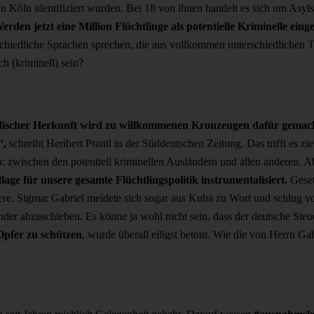
e in Köln identifiziert wurden. Bei 18 von ihnen handelt es sich um As
erden jetzt eine Million Flüchtlinge als potentielle Kriminelle einge
chiedliche Sprachen sprechen, die aus vollkommen unterschiedlichen T
ch (kriminell) sein?
ischer Herkunft wird zu willkommenen Kronzeugen dafür gemacht,
‘,
schreibt Heribert Prantl in der Süddeutschen Zeitung. Das trifft es z
: zwischen den potentiell kriminellen Ausländern und allen anderen. A
ge für unsere gesamte Flüchtlingspolitik instrumentalisiert.
Geset
re. Sigmar Gabriel meldete sich sogar aus Kuba zu Wort und schlug vor,
änder abzuschieben. Es könne ja wohl nicht sein, dass der deutsche Ste
Opfer zu schützen
, wurde überall eiligst betont. Wie die von Herrn 