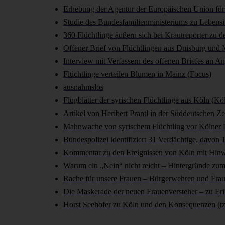
Erhebung der Agentur der Europäischen Union für
Studie des Bundesfamilienministeriums zu Lebensi
360 Flüchtlinge äußern sich bei Krautreporter zu 
Offener Brief von Flüchtlingen aus Duisburg und 
Interview mit Verfassern des offenen Briefes an An
Flüchtlinge verteilen Blumen in Mainz (Focus)
ausnahmslos
Flugblätter der syrischen Flüchtlinge aus Köln (Kö
Artikel von Heribert Prantl in der Süddeutschen Ze
Mahnwache von syrischem Flüchtling vor Kölner 
Bundespolizei identifiziert 31 Verdächtige, davon
Kommentar zu den Ereignissen von Köln mit Hinw
Warum ein „Nein“ nicht reicht – Hintergründe zum 
Rache für unsere Frauen – Bürgerwehren und Frau
Die Maskerade der neuen Frauenversteher – zu Eri
Horst Seehofer zu Köln und den Konsequenzen (tz