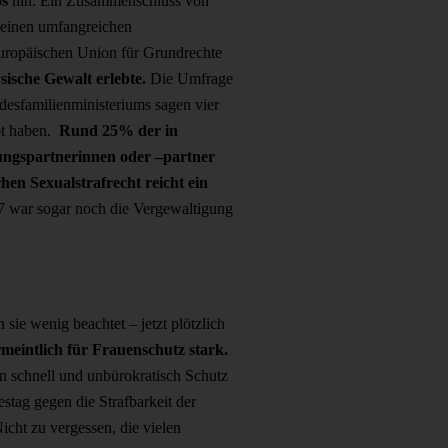
s
hin. Ein Zusammenschluss von
d einen umfangreichen
Europäischen Union für Grundrechte
ysische Gewalt erlebte.
Die Umfrage
desfamilienministeriums sagen vier
bt haben.
Rund 25% der in
hungspartnerinnen oder –partner
hen Sexualstrafrecht reicht ein
 war sogar noch die Vergewaltigung
sie wenig beachtet – jetzt plötzlich
rmeintlich für Frauenschutz stark.
rn schnell und unbürokratisch Schutz
stag gegen die Strafbarkeit der
Nicht zu vergessen, die vielen