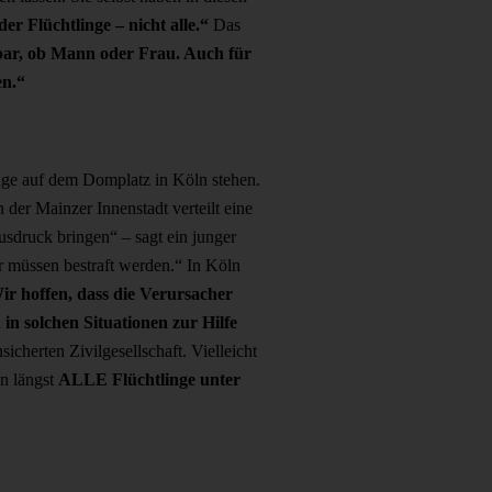
der Flüchtlinge – nicht alle.“
Das
bar, ob Mann oder Frau. Auch für
en.“
linge auf dem Domplatz in Köln
stehen.
n der Mainzer Innenstadt verteilt eine
usdruck bringen“ – sagt ein junger
er müssen bestraft werden.“ In Köln
ir hoffen, dass die Verursacher
in solchen Situationen zur Hilfe
cherten Zivilgesellschaft. Vielleicht
on längst
ALLE Flüchtlinge unter