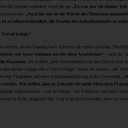
at die Debatte verändert. Auch für sie.
„Es war nur ein kleiner Teil 
setzt gewesen:
„Auch für uns ist die Würde des Menschen unantast
s ist es selbstverständlich, die Gesetze des Aufnahmelandes zu acht
n Verruf bringt.“
ts erreicht, als am Sonntag nach Sylvester die ersten syrischen Flücht
Mädels, wir Syrer schämen uns für diese Arschlöcher“
– steht da. I
die Passanten
. Sie wollten „ihre Verbundenheit mit den Opfern zum A
eine kleine Gruppe alle in Verruf bringt,“ meint ein anderer, „die Tät
weide Flugblätter mit einer Solidaritätserklärung in der Universität:
„W
t werden. Wir hoffen, dass in Zukunft viel mehr Menschen Frauen 
darität aufgenommen – von der Presse, von Politikern, von einer verunsi
lvester in Köln, suggeriert das. Und zeigt gleichermaßen, dass wir sch