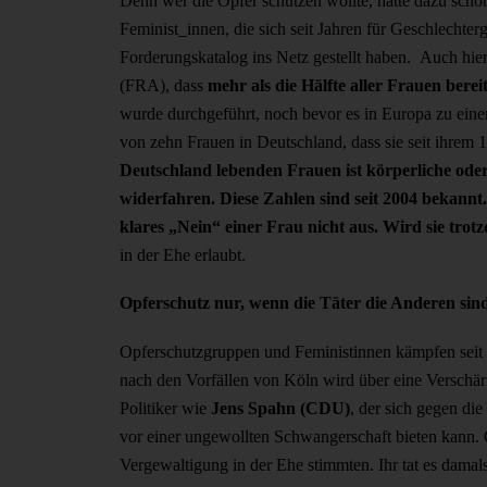
Denn wer die Opfer schützen wollte, hätte dazu schon
Feminist_innen, die sich seit Jahren für Geschlechte
Forderungskatalog ins Netz gestellt haben. Auch hie
(FRA), dass
mehr als die Hälfte aller Frauen berei
wurde durchgeführt, noch bevor es in Europa zu eine
von zehn Frauen in Deutschland, dass sie seit ihrem 
Deutschland lebenden Frauen ist körperliche oder
widerfahren. Diese Zahlen sind seit 2004 bekannt
klares „Nein“ einer Frau nicht aus. Wird sie tro
in der Ehe erlaubt.
Opferschutz nur, wenn die Täter die Anderen sin
Opferschutzgruppen und Feministinnen kämpfen seit vi
nach den Vorfällen von Köln wird über eine Verschä
Politiker wie
Jens Spahn (CDU)
, der sich gegen di
vor einer ungewollten Schwangerschaft bieten kann
Vergewaltigung in der Ehe stimmten. Ihr tat es damal