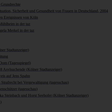
 Grundrechte
tuation, Sicherheit und Gesundheit von Frauen in Deutschland, 2004
den Ereignissen von Köln
Mühlheim in der taz
gela Merkel in der taz
lner Stadtanzeiger)
itung
Dom (Tagesspiegel)
 18 Asylsuchende (Kölner Stadtanzeiger)
eis auf Jens Spahn
Strafrecht bei Vergewaltigung (tagesschau)
enschützer (tagesschau)
ka Steinbach und Horst Seehofer (Kölner Stadtanzeiger)
)