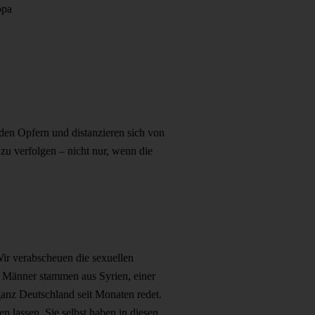
opa
 den Opfern und distanzieren sich von
zu verfolgen – nicht nur, wenn die
Wir verabscheuen die sexuellen
er Männer stammen aus Syrien, einer
ganz Deutschland seit Monaten redet.
en lassen. Sie selbst haben in diesen