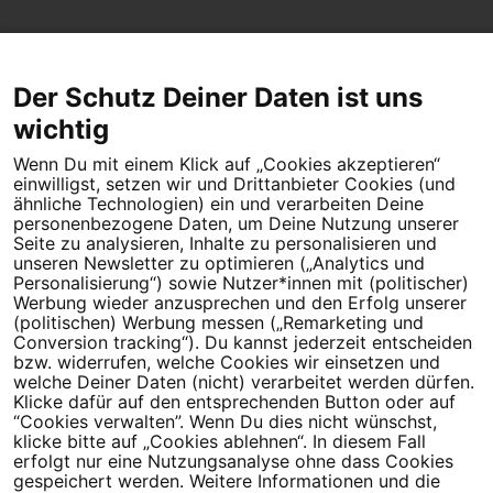
Der Schutz Deiner Daten ist uns
wichtig
Wenn Du mit einem Klick auf „Cookies akzeptieren“
Dein Engagement macht den Unterschied. Schließe Dich 4,5
einwilligst, setzen wir und Drittanbieter Cookies (und
Millionen Menschen an.
ähnliche Technologien) ein und verarbeiten Deine
personenbezogene Daten, um Deine Nutzung unserer
Seite zu analysieren, Inhalte zu personalisieren und
Newsletter bestellen
unseren Newsletter zu optimieren („Analytics und
Personalisierung“) sowie Nutzer*innen mit (politischer)
Werbung wieder anzusprechen und den Erfolg unserer
(politischen) Werbung messen („Remarketing und
Conversion tracking“). Du kannst jederzeit entscheiden
Campact e.V.
bzw. widerrufen, welche Cookies wir einsetzen und
welche Deiner Daten (nicht) verarbeitet werden dürfen.
IBAN DE95 2‍5‍1‍2 0‍5‍1‍0 6‍9‍8‍0 0‍0‍0‍0 0‍0
Klicke dafür auf den entsprechenden Button oder auf
SozialBank
“Cookies verwalten”. Wenn Du dies nicht wünschst,
Direkt online spenden
klicke bitte auf „Cookies ablehnen“. In diesem Fall
erfolgt nur eine Nutzungsanalyse ohne dass Cookies
gespeichert werden. Weitere Informationen und die
Newsletter
Hilfe und