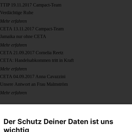
TTIP
19.11.2017
Campact-Team
Verdächtige Ruhe
Mehr erfahren
CETA
13.11.2017
Campact-Team
Jamaika nur ohne CETA
Mehr erfahren
CETA
21.09.2017
Cornelia Reetz
CETA: Handelsabkommen tritt in Kraft
Mehr erfahren
CETA
04.09.2017
Anna Cavazzini
Unsere Antwort an Frau Malmström
Mehr erfahren
Der Schutz Deiner Daten ist uns
wichtig