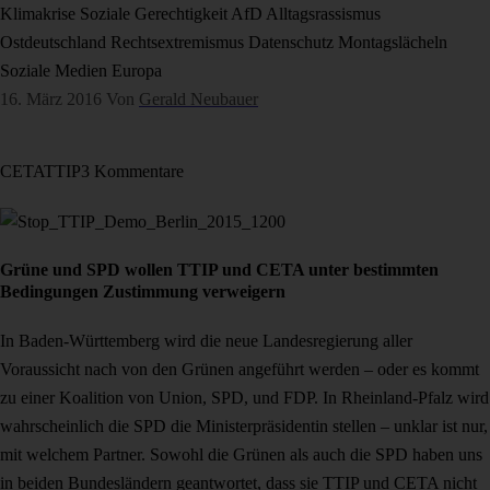
Klimakrise
Soziale Gerechtigkeit
AfD
Alltagsrassismus
Ostdeutschland
Rechtsextremismus
Datenschutz
Montagslächeln
Soziale Medien
Europa
16. März 2016
Von
Gerald Neubauer
CETA
TTIP
3 Kommentare
Grüne und SPD wollen TTIP und CETA unter bestimmten
Bedingungen Zustimmung verweigern
In Baden-Württemberg wird die neue Landesregierung aller
Voraussicht nach von den Grünen angeführt werden – oder es kommt
zu einer Koalition von Union, SPD, und FDP. In Rheinland-Pfalz wird
wahrscheinlich die SPD die Ministerpräsidentin stellen – unklar ist nur,
mit welchem Partner. Sowohl die Grünen als auch die SPD haben uns
in beiden Bundesländern geantwortet,
dass sie TTIP und CETA nicht