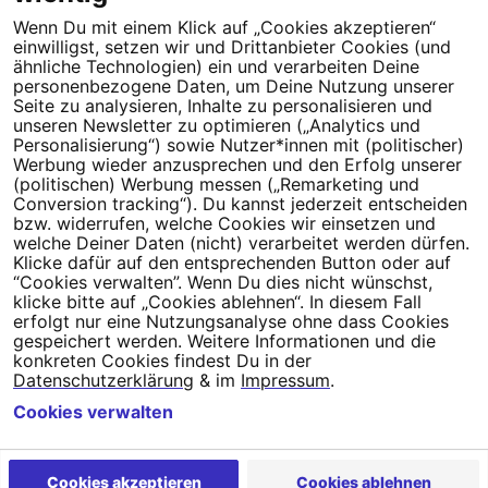
Wenn Du mit einem Klick auf „Cookies akzeptieren“
Dein Engagement macht den Unterschied. Schließe Dich 4,5
einwilligst, setzen wir und Drittanbieter Cookies (und
Millionen Menschen an.
ähnliche Technologien) ein und verarbeiten Deine
personenbezogene Daten, um Deine Nutzung unserer
Newsletter bestellen
Seite zu analysieren, Inhalte zu personalisieren und
unseren Newsletter zu optimieren („Analytics und
Personalisierung“) sowie Nutzer*innen mit (politischer)
Werbung wieder anzusprechen und den Erfolg unserer
(politischen) Werbung messen („Remarketing und
Conversion tracking“). Du kannst jederzeit entscheiden
Campact e.V.
bzw. widerrufen, welche Cookies wir einsetzen und
welche Deiner Daten (nicht) verarbeitet werden dürfen.
IBAN DE95 2‍5‍1‍2 0‍5‍1‍0 6‍9‍8‍0 0‍0‍0‍0 0‍0
Klicke dafür auf den entsprechenden Button oder auf
SozialBank
“Cookies verwalten”. Wenn Du dies nicht wünschst,
Direkt online spenden
klicke bitte auf „Cookies ablehnen“. In diesem Fall
erfolgt nur eine Nutzungsanalyse ohne dass Cookies
gespeichert werden. Weitere Informationen und die
Newsletter
Hilfe und
konkreten Cookies findest Du in der
FAQ
Kontakt
Datenschutz
Impressum
Cookie Einstellungen
Datenschutzerklärung
& im
Impressum
.
Cookies verwalten
Cookies akzeptieren
Cookies ablehnen