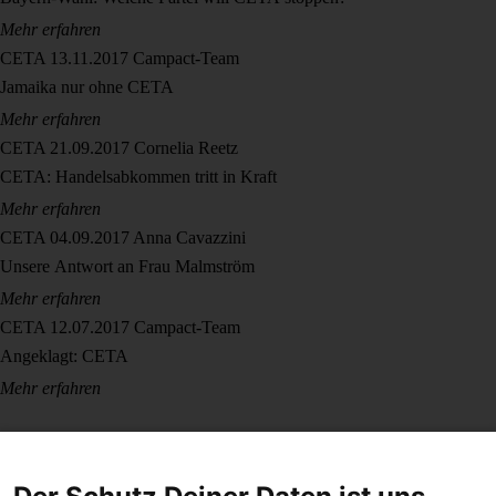
Mehr erfahren
CETA
13.11.2017
Campact-Team
Jamaika nur ohne CETA
Mehr erfahren
CETA
21.09.2017
Cornelia Reetz
CETA: Handelsabkommen tritt in Kraft
Mehr erfahren
CETA
04.09.2017
Anna Cavazzini
Unsere Antwort an Frau Malmström
Mehr erfahren
CETA
12.07.2017
Campact-Team
Angeklagt: CETA
Mehr erfahren