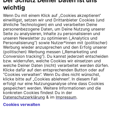
Der Schutz Deiner Daten ist uns
wichtig
Wenn Du mit einem Klick auf „Cookies akzeptieren“
Dein Engagement macht den Unterschied. Schließe Dich 4,5
einwilligst, setzen wir und Drittanbieter Cookies (und
Millionen Menschen an.
ähnliche Technologien) ein und verarbeiten Deine
personenbezogene Daten, um Deine Nutzung unserer
Newsletter bestellen
Seite zu analysieren, Inhalte zu personalisieren und
unseren Newsletter zu optimieren („Analytics und
Personalisierung“) sowie Nutzer*innen mit (politischer)
Werbung wieder anzusprechen und den Erfolg unserer
(politischen) Werbung messen („Remarketing und
Conversion tracking“). Du kannst jederzeit entscheiden
Campact e.V.
bzw. widerrufen, welche Cookies wir einsetzen und
welche Deiner Daten (nicht) verarbeitet werden dürfen.
IBAN DE95 2‍5‍1‍2 0‍5‍1‍0 6‍9‍8‍0 0‍0‍0‍0 0‍0
Klicke dafür auf den entsprechenden Button oder auf
SozialBank
“Cookies verwalten”. Wenn Du dies nicht wünschst,
Direkt online spenden
klicke bitte auf „Cookies ablehnen“. In diesem Fall
erfolgt nur eine Nutzungsanalyse ohne dass Cookies
gespeichert werden. Weitere Informationen und die
Newsletter
Hilfe und
konkreten Cookies findest Du in der
FAQ
Kontakt
Datenschutz
Impressum
Cookie Einstellungen
Datenschutzerklärung
& im
Impressum
.
Cookies verwalten