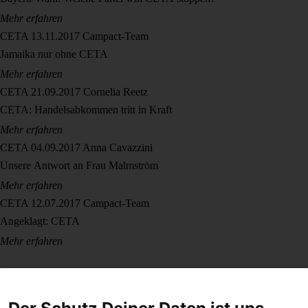
Mehr erfahren
CETA
13.11.2017
Campact-Team
Jamaika nur ohne CETA
Mehr erfahren
CETA
21.09.2017
Cornelia Reetz
CETA: Handelsabkommen tritt in Kraft
Mehr erfahren
CETA
04.09.2017
Anna Cavazzini
Unsere Antwort an Frau Malmström
Mehr erfahren
CETA
12.07.2017
Campact-Team
Angeklagt: CETA
Mehr erfahren