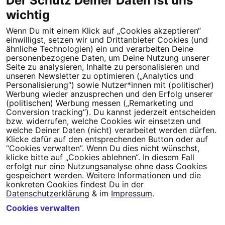
Der Schutz Deiner Daten ist uns
wichtig
Wenn Du mit einem Klick auf „Cookies akzeptieren“
Dein Engagement macht den Unterschied. Schließe Dich 4,5
einwilligst, setzen wir und Drittanbieter Cookies (und
Millionen Menschen an.
ähnliche Technologien) ein und verarbeiten Deine
personenbezogene Daten, um Deine Nutzung unserer
Newsletter bestellen
Seite zu analysieren, Inhalte zu personalisieren und
unseren Newsletter zu optimieren („Analytics und
Personalisierung“) sowie Nutzer*innen mit (politischer)
Werbung wieder anzusprechen und den Erfolg unserer
(politischen) Werbung messen („Remarketing und
Conversion tracking“). Du kannst jederzeit entscheiden
Campact e.V.
bzw. widerrufen, welche Cookies wir einsetzen und
welche Deiner Daten (nicht) verarbeitet werden dürfen.
IBAN DE95 2‍5‍1‍2 0‍5‍1‍0 6‍9‍8‍0 0‍0‍0‍0 0‍0
Klicke dafür auf den entsprechenden Button oder auf
SozialBank
“Cookies verwalten”. Wenn Du dies nicht wünschst,
Direkt online spenden
klicke bitte auf „Cookies ablehnen“. In diesem Fall
erfolgt nur eine Nutzungsanalyse ohne dass Cookies
gespeichert werden. Weitere Informationen und die
Newsletter
Hilfe und
konkreten Cookies findest Du in der
FAQ
Kontakt
Datenschutz
Impressum
Cookie Einstellungen
Datenschutzerklärung
& im
Impressum
.
Cookies verwalten