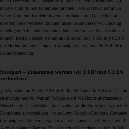
neben Tierrechtlern, Linkspartei-Mitglieder neben Konservativen, die
um die Zukunft ihrer Kommune fürchten.
„
Wir sind hier, damit wir
weiter Atom und Kohlekraftwerke abschalten und Gentechnik auf
unserem Teller verbieten können, unser Grundwasser vor Fracking
verteidigen, Arbeitnehmerrechte erhalten und unsere Daten schützen
können. Deshalb stehen wir auf und fordern: Stop TTIP, stop CETA!“
rief Maritta Strasser, Campact-Campaignerin, während ihrer Rede den
Demonstranten zu.
Stuttgart – Zusammen werden wir TTIP und CETA
verhindern!
„Im Kanzleramt. Bei der SPD in Berlin. Und auch in Brüssel. Da sind
sie mächtig nervös. Warum? Wegen euch! Weil heute abertausende
Menschen in sieben Städten gleichzeitig auf die Straße gehen, um ihre
Demokratie zu verteidigen!“ sagte Lynn Gogolin-Grünberg, Campact-
Campaignerin. Neben ihr sprach auch die kanadische Publizistin und
Aktivistin Maude Barlow, The Council of Canadians, zu den 40.000