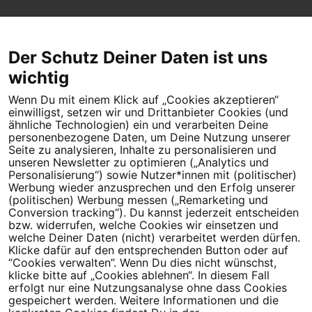
Der Schutz Deiner Daten ist uns
wichtig
Wenn Du mit einem Klick auf „Cookies akzeptieren“
Dein Engagement macht den Unterschied. Schließe Dich 4,5
einwilligst, setzen wir und Drittanbieter Cookies (und
Millionen Menschen an.
ähnliche Technologien) ein und verarbeiten Deine
personenbezogene Daten, um Deine Nutzung unserer
Newsletter bestellen
Seite zu analysieren, Inhalte zu personalisieren und
unseren Newsletter zu optimieren („Analytics und
Personalisierung“) sowie Nutzer*innen mit (politischer)
Werbung wieder anzusprechen und den Erfolg unserer
(politischen) Werbung messen („Remarketing und
Conversion tracking“). Du kannst jederzeit entscheiden
Campact e.V.
bzw. widerrufen, welche Cookies wir einsetzen und
welche Deiner Daten (nicht) verarbeitet werden dürfen.
IBAN DE95 2‍5‍1‍2 0‍5‍1‍0 6‍9‍8‍0 0‍0‍0‍0 0‍0
Klicke dafür auf den entsprechenden Button oder auf
SozialBank
“Cookies verwalten”. Wenn Du dies nicht wünschst,
Direkt online spenden
klicke bitte auf „Cookies ablehnen“. In diesem Fall
erfolgt nur eine Nutzungsanalyse ohne dass Cookies
gespeichert werden. Weitere Informationen und die
Newsletter
Hilfe und