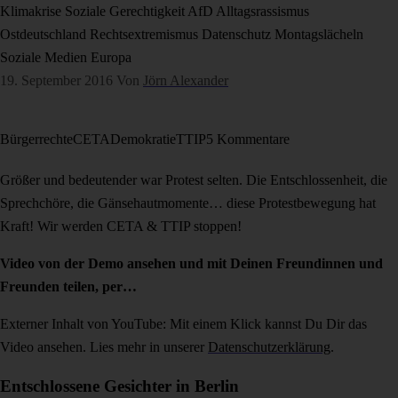
Klimakrise
Soziale Gerechtigkeit
AfD
Alltagsrassismus
Ostdeutschland
Rechtsextremismus
Datenschutz
Montagslächeln
Soziale Medien
Europa
19. September 2016
Von
Jörn Alexander
Bürgerrechte
CETA
Demokratie
TTIP
5 Kommentare
Größer und bedeutender war Protest selten. Die Entschlossenheit, die
Sprechchöre, die Gänsehautmomente… diese Protestbewegung hat
Kraft! Wir werden CETA & TTIP stoppen!
Video von der Demo ansehen und mit Deinen Freundinnen und
Freunden teilen, per…
Externer Inhalt von YouTube: Mit einem Klick kannst Du Dir das
Video ansehen. Lies mehr in unserer
Datenschutzerklärung
.
Entschlossene Gesichter in Berlin