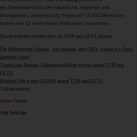
ein
Treckerkorso
für eine bäuerliche, regionale und
ökologische Landwirtschaft. Insgesamt 15.000 Menschen
kamen hier für einen fairen Welthandel zusammen.
Das berichteten Medien über die TTIP und CETA Demos:
Die Süddeutsche Zeitung „Am Montag, liebe SPD, wollen wir Euch
kämpfen sehen“
Tagesschau-Beitrag: Zehntausendfacher Protest gegen TTIP und
CETA
Bündnis: Wir waren 320.000 gegen TTIP und CETA
Teilen
Kopieren
Autor*innen
Alle Beiträge