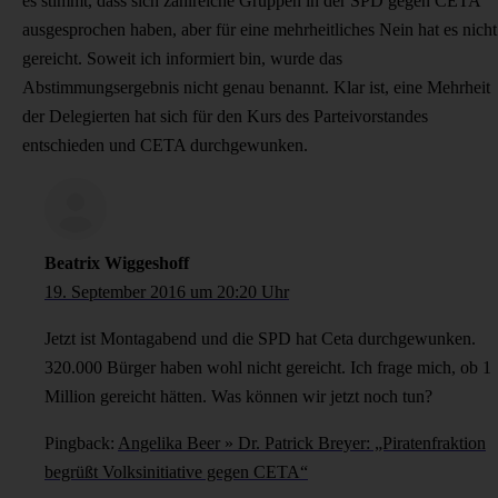
es stimmt, dass sich zahlreiche Gruppen in der SPD gegen CETA
ausgesprochen haben, aber für eine mehrheitliches Nein hat es nicht
gereicht. Soweit ich informiert bin, wurde das
Abstimmungsergebnis nicht genau benannt. Klar ist, eine Mehrheit
der Delegierten hat sich für den Kurs des Parteivorstandes
entschieden und CETA durchgewunken.
Beatrix Wiggeshoff
19. September 2016 um 20:20 Uhr
Jetzt ist Montagabend und die SPD hat Ceta durchgewunken.
320.000 Bürger haben wohl nicht gereicht. Ich frage mich, ob 1
Million gereicht hätten. Was können wir jetzt noch tun?
Pingback:
Angelika Beer » Dr. Patrick Breyer: „Piratenfraktion
begrüßt Volksinitiative gegen CETA“