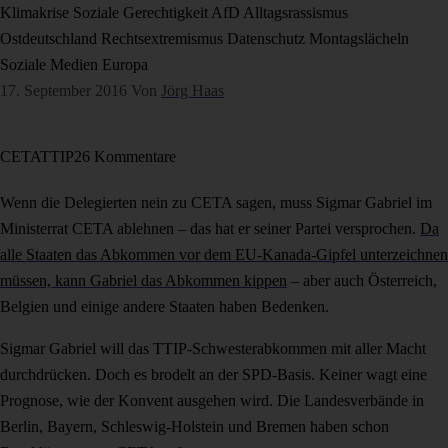
Klimakrise
Soziale Gerechtigkeit
AfD
Alltagsrassismus
Ostdeutschland
Rechtsextremismus
Datenschutz
Montagslächeln
Soziale Medien
Europa
17. September 2016
Von
Jörg Haas
CETA
TTIP
26 Kommentare
Wenn die Delegierten nein zu CETA sagen, muss Sigmar Gabriel im
Ministerrat CETA ablehnen – das hat er seiner Partei versprochen.
Da
alle Staaten das Abkommen vor dem EU-Kanada-Gipfel unterzeichnen
müssen, kann Gabriel das Abkommen kippen
– aber auch Österreich,
Belgien und einige andere Staaten haben Bedenken.
Sigmar Gabriel will das TTIP-Schwesterabkommen mit aller Macht
durchdrücken. Doch es brodelt an der SPD-Basis. Keiner wagt eine
Prognose, wie der Konvent ausgehen wird. Die Landesverbände in
Berlin, Bayern, Schleswig-Holstein und Bremen haben schon