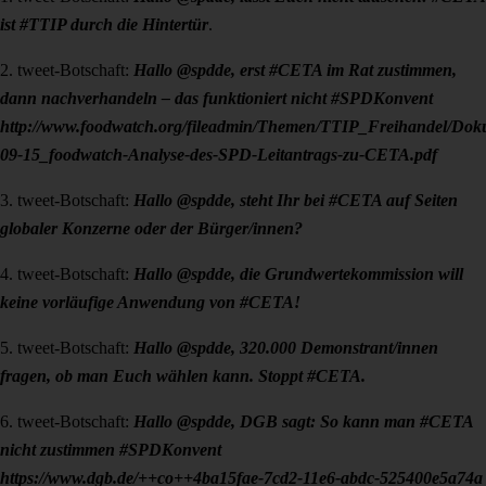
ist #TTIP durch die Hintertür
.
2. tweet-Botschaft:
Hallo @spdde, erst #CETA im Rat zustimmen,
dann nachverhandeln – das funktioniert nicht #SPDKonvent
http://www.foodwatch.org/fileadmin/Themen/TTIP_Freihandel/Dok
09-15_foodwatch-Analyse-des-SPD-Leitantrags-zu-CETA.pdf
3. tweet-Botschaft:
Hallo @spdde, steht Ihr bei #CETA auf Seiten
globaler Konzerne oder der Bürger/innen?
4. tweet-Botschaft:
Hallo @spdde, die Grundwertekommission will
keine vorläufige Anwendung von #CETA!
5. tweet-Botschaft:
Hallo @spdde, 320.000 Demonstrant/innen
fragen, ob man Euch wählen kann. Stoppt #CETA.
6. tweet-Botschaft:
Hallo @spdde, DGB sagt: So kann man #CETA
nicht zustimmen #SPDKonvent
https://www.dgb.de/++co++4ba15fae-7cd2-11e6-abdc-525400e5a74a