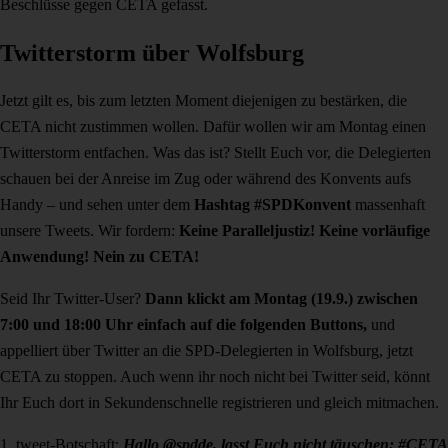
Beschlüsse gegen CETA gefasst.
Twitterstorm über Wolfsburg
Jetzt gilt es, bis zum letzten Moment diejenigen zu bestärken, die
CETA nicht zustimmen wollen. Dafür wollen wir am Montag einen
Twitterstorm entfachen. Was das ist? Stellt Euch vor, die Delegierten
schauen bei der Anreise im Zug oder während des Konvents aufs
Handy – und sehen unter dem
Hashtag #SPDKonvent
massenhaft
unsere Tweets. Wir fordern:
Keine Paralleljustiz! Keine vorläufige
Anwendung!
Nein zu CETA!
Seid Ihr Twitter-User?
Dann klickt am Montag (19.9.) zwischen
7:00 und 18:00 Uhr einfach auf die folgenden Buttons,
und
appelliert über Twitter an die SPD-Delegierten in Wolfsburg, jetzt
CETA zu stoppen. Auch wenn ihr noch nicht bei Twitter seid, könnt
Ihr Euch dort in Sekundenschnelle registrieren und gleich mitmachen.
1. tweet-Botschaft:
Hallo @spdde, lasst Euch nicht täuschen: #CETA