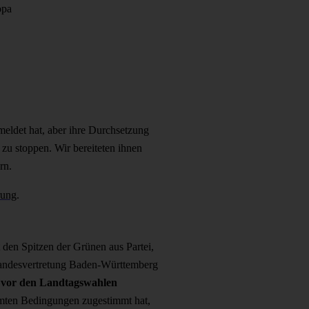
opa
ldet hat, aber ihre Durchsetzung
zu stoppen. Wir bereiteten ihnen
rn.
rung
.
 den Spitzen der Grünen aus Partei,
Landesvertretung Baden-Württemberg
 vor den Landtagswahlen
ten Bedingungen zugestimmt hat,