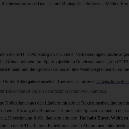
d
Rechtsextremismus
Datenschutz
Montagslächeln
Soziale Medien
Eur
dem die SPD in Wolfsburg zwar vielerlei Verbesserungswünsche angeme
 Die Grünen müssen ihre Sperrmajorität im Bundesrat nutzen, um CETA 
etschmann und die Spitzen-Grünen an ihre Wahlversprechen zu erinne
u Dir die Bildergalerie ansehen. Lies mehr in unserer
Datenschutzerklä
hr Bilder findest Du auf dem
flickr-Account von Campact
.
ine Kolleg/innen aus den Ländern mit grüner Regierungsbeteiligung mit
nd einer Sitzung des Bundesrats stimmen die Spitzen-Grünen in der 
nheit, Kretschmann & Co. daran zu erinnern:
Ihr habt Euren Wählern
hdem die SPD auf ihrem Parteikonvent dem Abkommen unter bestimm