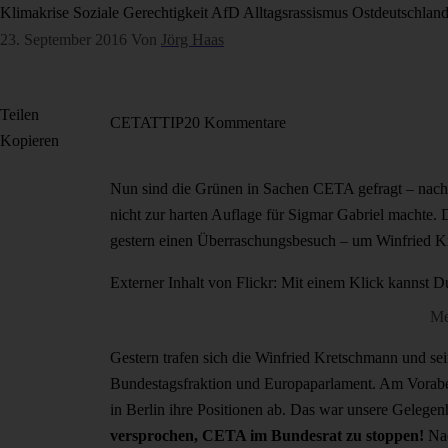
Klimakrise
Soziale Gerechtigkeit
AfD
Alltagsrassismus
Ostdeutschlan
23. September 2016
Von
Jörg Haas
Teilen
CETA
TTIP
20 Kommentare
Kopieren
Nun sind die Grünen in Sachen CETA gefragt – nach
nicht zur harten Auflage für Sigmar Gabriel machte.
gestern einen Überraschungsbesuch – um Winfried Kr
Externer Inhalt von Flickr: Mit einem Klick kannst D
Me
Gestern trafen sich die Winfried Kretschmann und se
Bundestagsfraktion und Europaparlament. Am Vorabe
in Berlin ihre Positionen ab. Das war unsere Gelege
versprochen, CETA im Bundesrat zu stoppen!
Nac