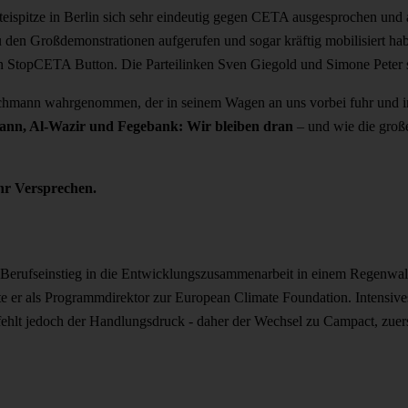
rteispitze in Berlin sich sehr eindeutig gegen CETA ausgesprochen und
n Großdemonstrationen aufgerufen und sogar kräftig mobilisiert hab
n StopCETA Button. Die Parteilinken Sven Giegold und Simone Peter si
hmann wahrgenommen, der in seinem Wagen an uns vorbei fuhr und in 
mann, Al-Wazir und Fegebank: Wir bleiben dran
– und wie die groß
ihr Versprechen.
erufseinstieg in die Entwicklungszusammenarbeit in einem Regenwald
selte er als Programmdirektor zur European Climate Foundation. Intens
hlt jedoch der Handlungsdruck - daher der Wechsel zu Campact, zuerst