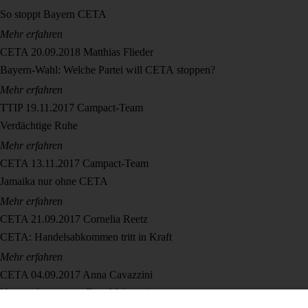
So stoppt Bayern CETA
Mehr erfahren
CETA
20.09.2018
Matthias Flieder
Bayern-Wahl: Welche Partei will CETA stoppen?
Mehr erfahren
TTIP
19.11.2017
Campact-Team
Verdächtige Ruhe
Mehr erfahren
CETA
13.11.2017
Campact-Team
Jamaika nur ohne CETA
Mehr erfahren
CETA
21.09.2017
Cornelia Reetz
CETA: Handelsabkommen tritt in Kraft
Mehr erfahren
CETA
04.09.2017
Anna Cavazzini
Unsere Antwort an Frau Malmström