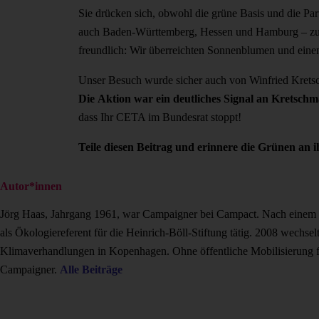
Sie drücken sich, obwohl die grüne Basis und die Pa
auch Baden-Württemberg, Hessen und Hamburg – zu de
freundlich: Wir überreichten Sonnenblumen und eine
Unser Besuch wurde sicher auch von Winfried Kretsc
Die Aktion war ein deutliches Signal an Kretsch
dass Ihr CETA im Bundesrat stoppt!
Teile diesen Beitrag und erinnere die Grünen an 
Autor*innen
Jörg Haas, Jahrgang 1961, war Campaigner bei Campact. Nach einem B
als Ökologiereferent für die Heinrich-Böll-Stiftung tätig. 2008 wech
Klimaverhandlungen in Kopenhagen. Ohne öffentliche Mobilisierung fe
Campaigner.
Alle Beiträge