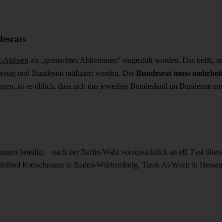
esrats
t-Aktiven
als „gemischtes Abkommen“ eingestuft worden. Das heißt, um 
stag und Bundesrat ratifiziert werden. Der
Bundesrat muss mehrheit
gen, ist es üblich, dass sich das jeweilige Bundesland im Bundesrat ent
n beteiligt – nach der Berlin-Wahl voraussichtlich an elf. Fast überal
nfried Kretschmann in Baden-Württemberg, Tarek Al-Wazir in Hesse